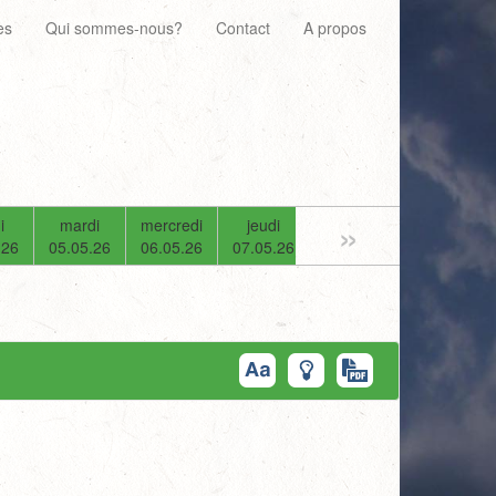
es
Qui sommes-nous?
Contact
A propos
»
i
mardi
mercredi
jeudi
vendredi
samedi
.26
05.05.26
06.05.26
07.05.26
08.05.26
09.05.26