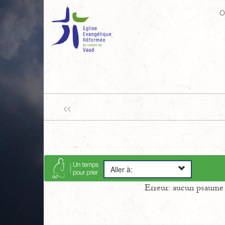
O
«
Aller à:
Erreur: aucun psaume s