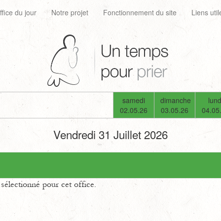
ffice du jour
Notre projet
Fonctionnement du site
Liens util
samedi
dimanche
lund
02.05.26
03.05.26
04.05
Vendredi 31 Juillet 2026
électionné pour cet office.