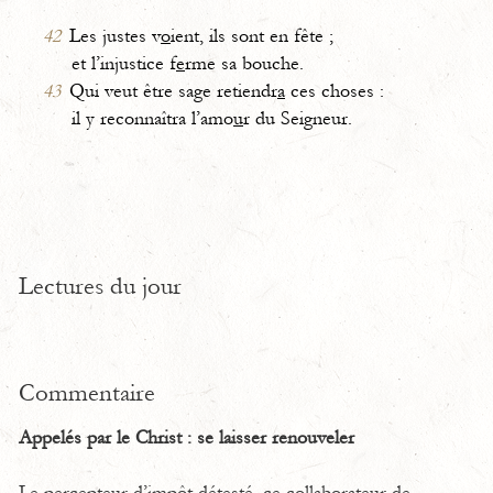
42
Les justes v
o
ient, ils sont en fête ;
et l’injustice f
e
rme sa bouche.
43
Qui veut être sage retiendr
a
ces choses :
il y reconnaîtra l’amo
u
r du Seigneur.
Lectures du jour
Commentaire
Appelés par le Christ : se laisser renouveler