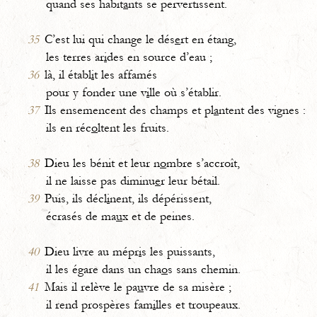
quand ses habit
a
nts se pervertissent.
35
C’est lui qui change le dés
e
rt en étang,
les terres ar
i
des en source d’eau ;
36
là, il établ
i
t les affamés
pour y fonder une v
i
lle où s’établir.
37
Ils ensemencent des champs et pl
a
ntent des vignes :
ils en réc
o
ltent les fruits.
38
Dieu les bénit et leur n
o
mbre s’accroît,
il ne laisse pas diminu
e
r leur bétail.
39
Puis, ils décl
i
nent, ils dépérissent,
écrasés de ma
u
x et de peines.
40
Dieu livre au mépr
i
s les puissants,
il les égare dans un cha
o
s sans chemin.
41
Mais il relève le pa
u
vre de sa misère ;
il rend prospères fam
i
lles et troupeaux.