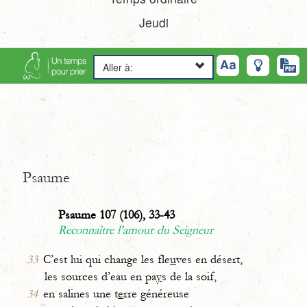
Jeudi
Aller à:
Psaume
Psaume 107 (106), 33-43
Reconnaître l’amour du Seigneur
33
C’est lui qui change les fle
u
ves en désert,
les sources d’eau en pa
y
s de la soif,
34
en salines une t
e
rre généreuse