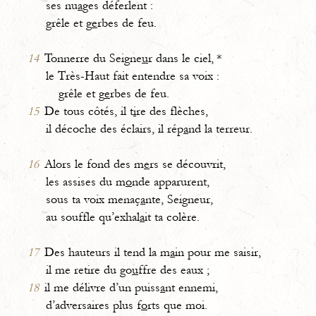
ses nu
a
ges déferlent :
grêle et g
e
rbes de feu.
14
Tonnerre du Seigne
u
r dans le ciel, *
le Très-Haut fait entendre sa voix :
grêle et g
e
rbes de feu.
15
De tous côtés, il t
i
re des flèches,
il décoche des éclairs, il rép
a
nd la terreur.
16
Alors le fond des m
e
rs se découvrit,
les assises du m
o
nde apparurent,
sous ta voix menaç
a
nte, Seigneur,
au souffle qu’exhal
a
it ta colère.
17
Des hauteurs il tend la m
a
in pour me saisir,
il me retire du go
u
ffre des eaux ;
18
il me délivre d’un puiss
a
nt ennemi,
d’adversaires plus f
o
rts que moi.