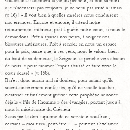
vouloir inlassablement la vie du pécheur, et non sa mort :
« je n’accuserai pas toujours, je ne serai pas irrité à jamais
(v. 16) ! » Il voit bien à quelles misères nous conduisent
nos errances. Encore et encore, il attend notre
retournement intérieur, prêt à guérir notre cœur, si nous le
demandons. Prêt à apaiser nos peurs, à soigner nos
blessures intérieures. Prêt à recréer en nous un espace
pour la paix, parce que, à ses yeux, nous le valons bien :
du haut de sa demeure, le Seigneur se penche vers chacun
de nous, « pour ranimer l’esprit abaissé et faire vivre le
cœur écrasé » (v. 15b).
Il n’est donc aucun mal ni douleur, pour autant qu’ils
soient sincèrement confessés, qu’il ne veuille toucher,
cicatriser et finalement guérir : cette prophétie annonce
déjà le « Fils de l’homme » des évangiles, portant jusqu’à
nous la miséricorde du Créateur.
Saisis par le don suprême de ce serviteur souffrant,
certains – moi aussi, peut-être … – peuvent s’exclamer