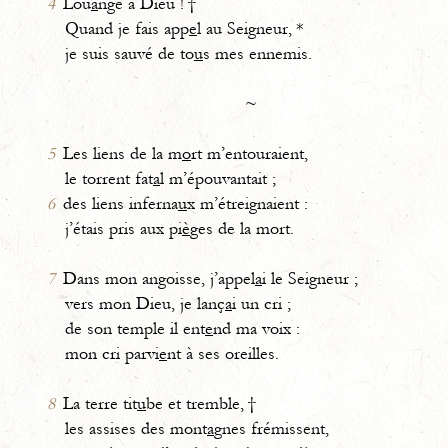
4
Lou
a
nge à Dieu ! †
Quand je fais app
e
l au Seigneur, *
je suis sauvé de to
u
s mes ennemis.
~
5
Les liens de la m
o
rt m’entouraient,
le torrent fat
a
l m’épouvantait ;
6
des liens inferna
u
x m’étreignaient :
j’étais pris aux pi
è
ges de la mort.
7
Dans mon angoisse, j’appel
a
i le Seigneur ;
vers mon Dieu, je lanç
a
i un cri ;
de son temple il ent
e
nd ma voix :
mon cri parvi
e
nt à ses oreilles.
8
La terre tit
u
be et tremble, †
les assises des mont
a
gnes frémissent,