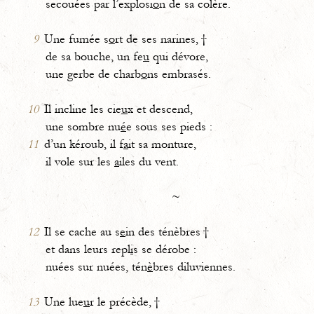
secouées par l’explosi
o
n de sa colère.
9
Une fumée s
o
rt de ses narines, †
de sa bouche, un fe
u
qui dévore,
une gerbe de charb
o
ns embrasés.
10
Il incline les cie
u
x et descend,
une sombre nu
é
e sous ses pieds :
11
d’un kéroub, il f
a
it sa monture,
il vole sur les
a
iles du vent.
~
12
Il se cache au s
e
in des ténèbres †
et dans leurs repl
i
s se dérobe :
nuées sur nuées, tén
è
bres diluviennes.
13
Une lue
u
r le précède, †