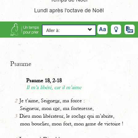
Lundi après l'octave de Noël
Aller à:
Psaume
Psaume 18, 2-18
Il m’a libéré, car il m’aime
2
Je t’aime, Seigne
u
r, ma force :
Seigneur, mon r
o
c, ma forteresse,
3
Dieu mon libérateur, le roch
e
r qui m’abrite,
mon bouclier, mon fort, mon
a
rme de victoire !