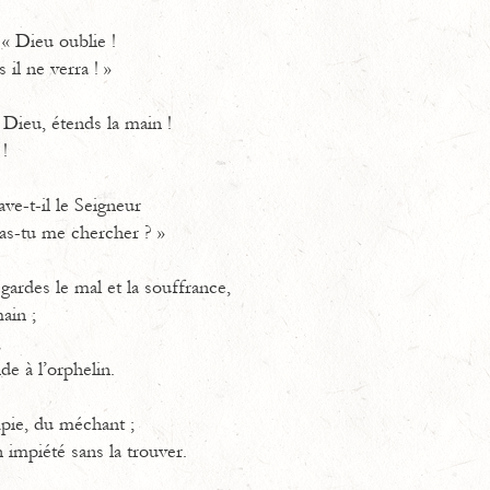
 « Dieu oublie !
 il ne verra ! »
 Dieu, étends la main !
 !
ve-t-il le Seigneur
ras-tu me chercher ? »
egardes le mal et la souffrance,
ain ;
,
ide à l’orphelin.
mpie, du méchant ;
 impiété sans la trouver.