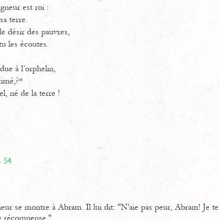
gneur est roi :
sa terre.
le désir des pauvres,
tu les écoutes.
due à l’orphelin,
primé,?*
l, né de la terre !
- 54
eur se montre à Abram. Il lui dit: "N'aie pas peur, Abram! Je te p
e récompense."