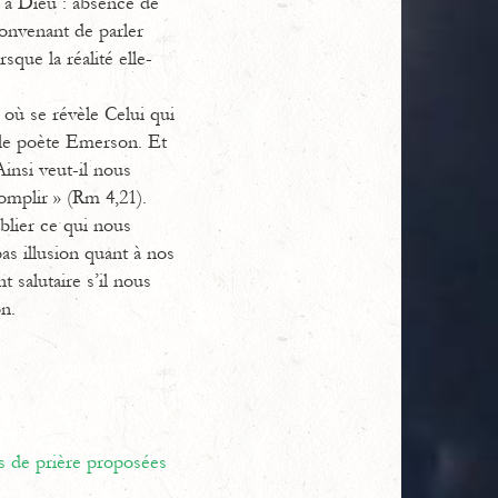
s à Dieu : absence de
convenant de parler
sque la réalité elle-
à où se révèle Celui qui
e le poète Emerson. Et
Ainsi veut-il nous
complir » (Rm 4,21).
blier ce qui nous
pas illusion quant à nos
 salutaire s’il nous
n.
s de prière proposées