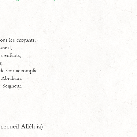
tous les croyants,
ascal,
s enfants,
m;
e de voir accomplie
e Abraham.
e Seigneur.
recueil Alléluia)