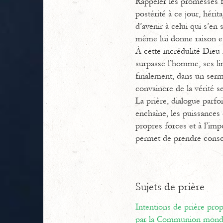
Rappeler les promesses fa
postérité à ce jour, héri
d’avenir à celui qui s’en 
même lui donne raison et
À cette incrédulité Dieu r
surpasse l’homme, ses lim
finalement, dans un serme
convaincre de la vérité s
La prière, dialogue parf
enchaîne, les puissances 
propres forces et à l’imp
permet de prendre consci
Sujets de prière
Intentions de prière pr
par la Communion mondi