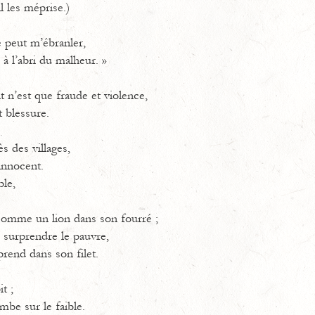
l les méprise.)
ne peut m’ébranler,
à l’abri du malheur. »
 n’est que fraude et violence,
 blessure.
rès des villages,
’innocent.
ble,
, comme un lion dans son fourré ;
ur surprendre le pauvre,
e prend dans son filet.
it ;
ombe sur le faible.