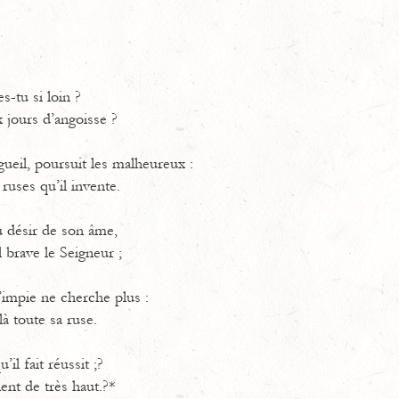
s-tu si loin ?
 jours d’angoisse ?
gueil, poursuit les malheureux :
 ruses qu’il invente.
u désir de son âme,
l brave le Seigneur ;
l’impie ne cherche plus :
là toute sa ruse.
il fait réussit ;?
ent de très haut.?*