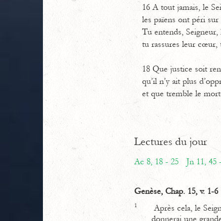
16 A tout jamais, le Sei
les païens ont péri sur 
Tu entends, Seigneur, 
tu rassures leur cœur, 
18 Que justice soit ren
qu’il n’y ait plus d’op
et que tremble le morte
Lectures du jour
Ac 8, 18 - 25
Jn 11, 45 
Genèse, Chap. 15, v. 1-6
1
Après cela, le Seign
donnerai une grand