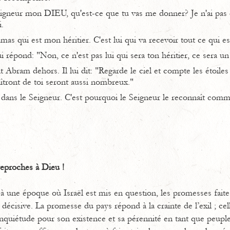
gneur mon DIEU, qu'est-ce que tu vas me donner? Je n'ai pas 
.
as qui est mon héritier. C'est lui qui va recevoir tout ce qui es
 répond: "Non, ce n'est pas lui qui sera ton héritier, ce sera un 
Abram dehors. Il lui dit: "Regarde le ciel et compte les étoiles s
îtront de toi seront aussi nombreux."
ans le Seigneur. C'est pourquoi le Seigneur le reconnaît comm
reproches à Dieu !
à une époque où Israël est mis en question, les promesses fai
décisive. La promesse du pays répond à la crainte de l’exil ; c
nquiétude pour son existence et sa pérennité en tant que peuple