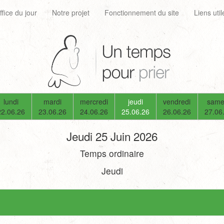
ffice du jour
Notre projet
Fonctionnement du site
Liens util
lundi
mardi
mercredi
jeudi
vendredi
same
22.06.26
23.06.26
24.06.26
25.06.26
26.06.26
27.06
Jeudi 25 Juin 2026
Temps ordinaire
Jeudi