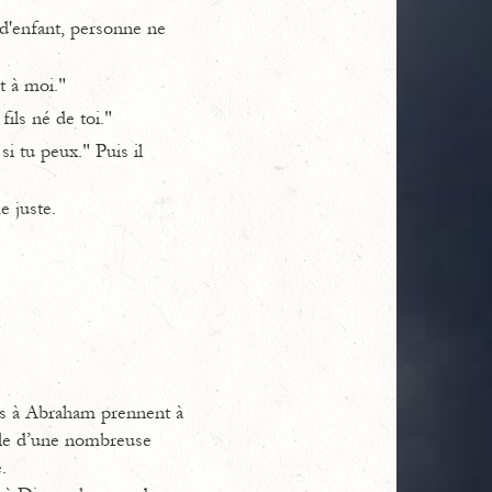
d'enfant, personne ne
t à moi."
fils né de toi."
i tu peux." Puis il
e juste.
tes à Abraham prennent à
elle d’une nombreuse
.