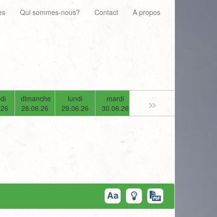
es
Qui sommes-nous?
Contact
A propos
»
di
dimanche
lundi
mardi
mercredi
jeudi
.26
28.06.26
29.06.26
30.06.26
01.07.26
02.07.26