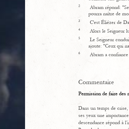
2
Abram répond: "Sei
pourra naître de moi
3
C'est Éliézer de Dam
4
Alors le Seigneur lui
5
Le Seigneur conduit 
ajoute: "Ceux qui na
6
Abram a confiance d
Commentaire
Permission de faire des 
Dans un temps de crise, 
ses yeux une importance 
descendance répond à l’i