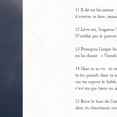
11 Il dit en lui-même :
il couvre sa face, jamais
12 Lève-toi, Seigneur !
N’oublie pas le pauvre
13 Pourquoi l’impie bra
en lui disant : « Viend
14 Mais tu as vu : tu r
tu les prends dans ta m
sur toi repose le faible
c’est toi qui viens en a
15 Brise le bras de l’i
alors tu chercheras son