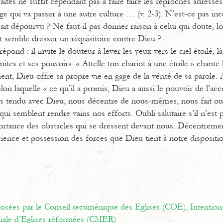
ites ne suffit cependant pas à faire taire les reproches adressé
tage qui va passer à une autre culture … (v. 2-3). N’est-ce pas in
sait dépourvu ? Ne faut-il pas donner raison à celui qui doute, lor
 semble dresser un réquisitoire contre Dieu ?
épond : il invite le douteur à lever les yeux vers le ciel étoilé, l
ites et ses pouvoirs. « Attelle ton chariot à une étoile » chant
nt, Dieu offre sa propre vie en gage de la vérité de sa parole. 
elon laquelle « ce qu’il a promis, Dieu a aussi le pouvoir de l’ac
ois tendu avec Dieu, nous décentre de nous-mêmes, nous fait ou
qui semblent rendre vains nos efforts. Oubli salutaire s’il n’est 
ortance des obstacles qui se dressent devant nous. Décentrement
ence et possession des forces que Dieu tient à notre dispositio
oposées par le Conseil œcuménique des Eglises (COE),
Intention
ale d’Eglises réformées (CMER)