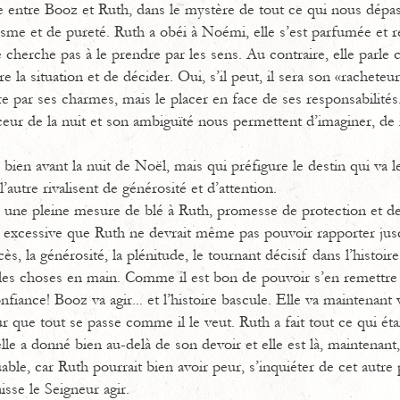
e entre Booz et Ruth, dans le mystère de tout ce qui nous dépass
sme et de pureté. Ruth a obéi à Noémi, elle s’est parfumée et 
 cherche pas à le prendre par les sens. Au contraire, elle parle 
la situation et de décider. Oui, s’il peut, il sera son «racheteur
re par ses charmes, mais le placer en face de ses responsabilités
eur de la nuit et son ambiguïté nous permettent d’imaginer, de 
 bien avant la nuit de Noël, mais qui préfigure le destin qui va 
utre rivalisent de générosité et d’attention.
une pleine mesure de blé à Ruth, promesse de protection et de f
excessive que Ruth ne devrait même pas pouvoir rapporter jusq
s, la générosité, la plénitude, le tournant décisif dans l’histoir
es choses en main. Comme il est bon de pouvoir s’en remettre à
fiance! Booz va agir... et l’histoire bascule. Elle va maintenant ve
r que tout se passe comme il le veut. Ruth a fait tout ce qui était
lle a donné bien au-delà de son devoir et elle est là, maintenant, 
able, car Ruth pourrait bien avoir peur, s’inquiéter de cet autre 
aisse le Seigneur agir.