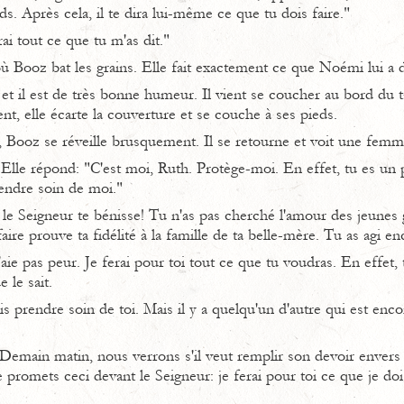
ds. Après cela, il te dira lui-même ce que tu dois faire."
ai tout ce que tu m'as dit."
où Booz bat les grains. Elle fait exactement ce que Noémi lui a d
et il est de très bonne humeur. Il vient se coucher au bord du t
t, elle écarte la couverture et se couche à ses pieds.
t, Booz se réveille brusquement. Il se retourne et voit une fem
" Elle répond: "C'est moi, Ruth. Protège-moi. En effet, tu es un 
rendre soin de moi."
e Seigneur te bénisse! Tu n'as pas cherché l'amour des jeunes 
aire prouve ta fidélité à la famille de ta belle-mère. Tu as agi e
aie pas peur. Je ferai pour toi tout ce que tu voudras. En effet
 le sait.
dois prendre soin de toi. Mais il y a quelqu'un d'autre qui est enc
 Demain matin, nous verrons s'il veut remplir son devoir envers toi
te promets ceci devant le Seigneur: je ferai pour toi ce que je doi