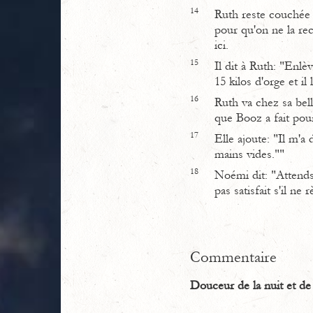
14
Ruth reste couchée a
pour qu'on ne la re
ici.
15
Il dit à Ruth: "Enlè
15 kilos d'orge et il
16
Ruth va chez sa bell
que Booz a fait pour
17
Elle ajoute: "Il m'a
mains vides.""
18
Noémi dit: "Attends 
pas satisfait s'il ne 
Commentaire
Douceur de la nuit et de 