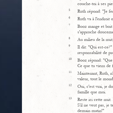
couche-toi à ses pie
5
Ruth répond: "Je fer
6
Ruth va à l'endroit 
7
Booz mange et boit 
s'approche doucemen
8
Au milieu de la nui
9
Il dit: "Qui est-ce?
responsabilité de p
10
Booz répond: "Que l
Ce que tu viens de f
11
Maintenant, Ruth, n'
valeur, tout le monde
12
Oui, c'est vrai, je 
famille que moi.
13
Reste ici cette nuit.
S'il ne veut pas, je 
demain matin!"