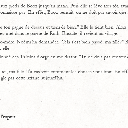
ux pieds de Booz jusqu'au matin. Puis elle se lève très tôt, avan
connaisse pas. En effet, Booz pensait: on ne doit pas savoir qu
ve ton pagne de dessus et tiens-le bien." Elle le tient bien. Alo
 les met dans le pagne de Ruth. Ensuite, il revient au village.
e-mère. Noémi lui demande: "Cela s'est bien passé, ma fille?" R
 elle.
 donné ces 15 kilos d'orge en me disant: "Tu ne dois pas rentrer 
ici, ma fille. Tu vas voir comment les choses vont finir. En ef
règle pas cette affaire aujourd'hui."
l’espoir