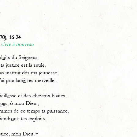
70), 16-24
 vivre à nouveau
pl
o
its du Seigneur
ta just
i
ce est la seule.
s instru
i
t dès ma jeunesse,
j’ai proclam
é
tes merveilles.
eill
e
sse et des cheveux blancs,
 p
a
s, ô mon Dieu ;
hommes de ce t
e
mps ta puissance,
viendr
o
nt, tes exploits.
st
i
ce, mon Dieu, †