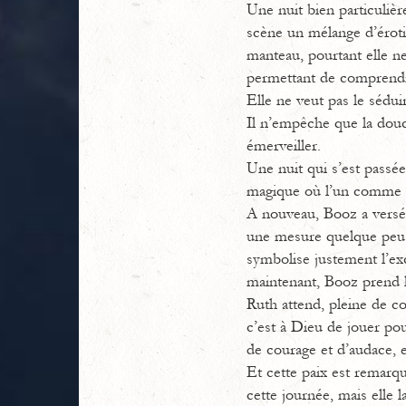
Une nuit bien particulièr
scène un mélange d’éroti
manteau, pourtant elle ne
permettant de comprendre 
Elle ne veut pas le sédui
Il n’empêche que la douc
émerveiller.
Une nuit qui s’est passée
magique où l’un comme l’a
A nouveau, Booz a versé 
une mesure quelque peu 
symbolise justement l’excè
maintenant, Booz prend l
Ruth attend, pleine de con
c’est à Dieu de jouer pou
de courage et d’audace, e
Et cette paix est remarqu
cette journée, mais elle l