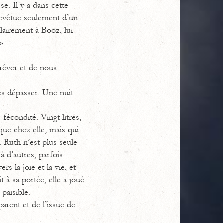
e. Il y a dans cette
revêtue seulement d’un
clairement à Booz, lui
».
.
rêver et de nous
les dépasser. Une nuit
écondité. Vingt litres,
ue chez elle, mais qui
e. Ruth n’est plus seule
 d’autres, parfois.
rs la joie et la vie, et
 à sa portée, elle a joué
paisible.
parent et de l’issue de