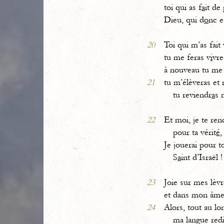
toi qui as f
a
it de
Dieu, qui d
o
nc e
20
Toi qui m’as fait
tu me feras v
i
vre
à nouveau tu me 
21
tu m’élèveras et 
tu reviendr
a
s 
22
Et moi, je te ren
pour ta vérit
é
,
Je jouerai pour t
S
a
int d’Israël !
23
Joie sur mes lèvr
et dans mon âm
24
Alors, tout au lo
ma langue redi