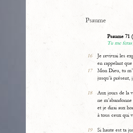
Psaume
Psaume 71 (
Tu me feras
16
Je revivrai les ex
en rappelant que 
17
Mon Dieu, tu m’a
jusqu’à présent, 
18
Aux jours de la vi
ne m’abandonne
et je dirai aux 
à tous ceux qui 
19
Si haute est ta ju