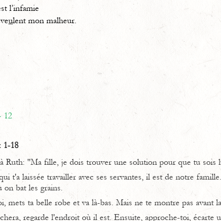
est l’infamie
ve
u
lent mon malheur.
- 12
. 1-18
 Ruth: "Ma fille, je dois trouver une solution pour que tu sois 
ui t'a laissée travailler avec ses servantes, il est de notre famille.
ù on bat les grains.
i, mets ta belle robe et va là-bas. Mais ne te montre pas avant la
ra, regarde l'endroit où il est. Ensuite, approche-toi, écarte 