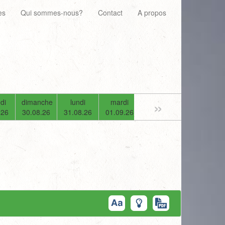
es
Qui sommes-nous?
Contact
A propos
»
di
dimanche
lundi
mardi
mercredi
jeudi
.26
30.08.26
31.08.26
01.09.26
02.09.26
03.09.26