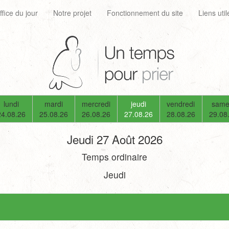
ffice du jour
Notre projet
Fonctionnement du site
Liens util
lundi
mardi
mercredi
jeudi
vendredi
same
24.08.26
25.08.26
26.08.26
27.08.26
28.08.26
29.08
Jeudi 27 Août 2026
Temps ordinaire
Jeudi