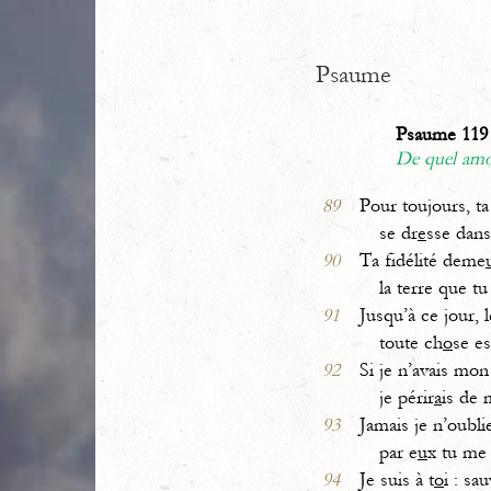
Psaume
Psaume 119 
De quel amou
89
Pour toujours, ta
se dr
e
sse dans
90
Ta fidélité deme
la terre que tu 
91
Jusqu’à ce jour, 
toute ch
o
se es
92
Si je n’avais mon
je périr
a
is de 
93
Jamais je n’oubli
par e
u
x tu me 
94
Je suis à t
o
i : sa