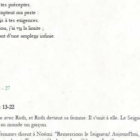
 tes préceptes.
mptent ma perte :
i
s à tes exigences.
on, j’ai v
u
la limite ;
nt d’une ample
u
r infinie.
 - 27
. 13-22
avec Ruth, et Ruth devient sa femme. Il s'unit à elle. Le Seigneu
t au monde un garçon.
femmes disent à Noémi: "Remercions le Seigneur! Aujourd'hui, 