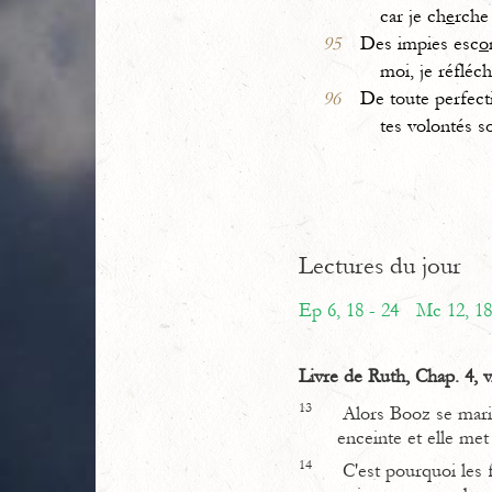
car je ch
e
rche
95
Des impies esc
o
moi, je réfléch
96
De toute perfecti
tes volontés so
Lectures du jour
Ep 6, 18 - 24
Mc 12, 18
Livre de Ruth, Chap. 4, v
13
Alors Booz se marie 
enceinte et elle me
14
C'est pourquoi les 