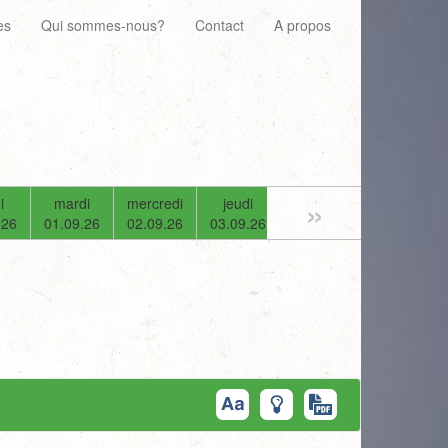
es
Qui sommes-nous?
Contact
A propos
»
i
mardi
mercredi
jeudi
vendredi
samedi
.26
01.09.26
02.09.26
03.09.26
04.09.26
05.09.26