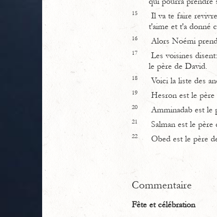
qui pourra prendre s
15
Il va te faire revivr
t'aime et t'a donné ce
16
Alors Noémi prend l'
17
Les voisines disent
le père de David.
18
Voici la liste des a
19
Hesron est le père
20
Amminadab est le p
21
Salman est le père 
22
Obed est le père de 
Commentaire
Fête et célébration