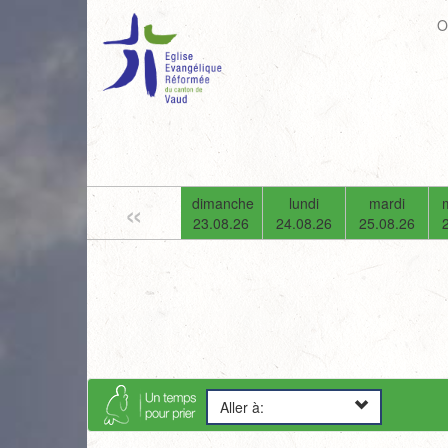
O
«
vendredi
samedi
dimanche
lundi
mardi
21.08.26
22.08.26
23.08.26
24.08.26
25.08.26
Aller à: