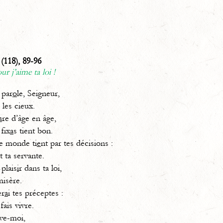
(118), 89-96
r j’aime ta loi !
 par
o
le, Seigneur,
 les cieux.
u
re d’âge en âge,
fix
a
s tient bon.
le monde ti
e
nt par tes décisions :
t ta servante.
 plais
i
r dans ta loi,
misère.
er
a
i tes préceptes :
fais vivre.
uve-moi,