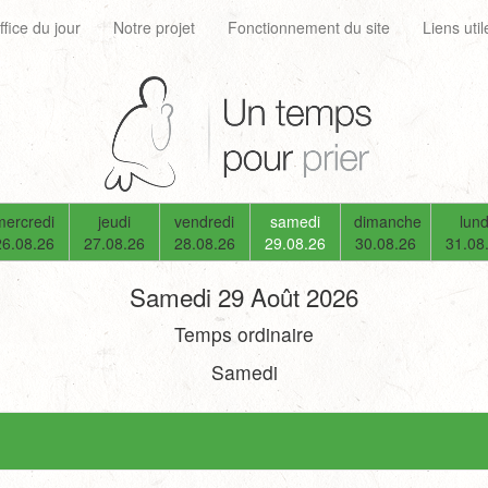
ffice du jour
Notre projet
Fonctionnement du site
Liens util
mercredi
jeudi
vendredi
samedi
dimanche
lund
26.08.26
27.08.26
28.08.26
29.08.26
30.08.26
31.08
Samedi 29 Août 2026
Temps ordinaire
Samedi