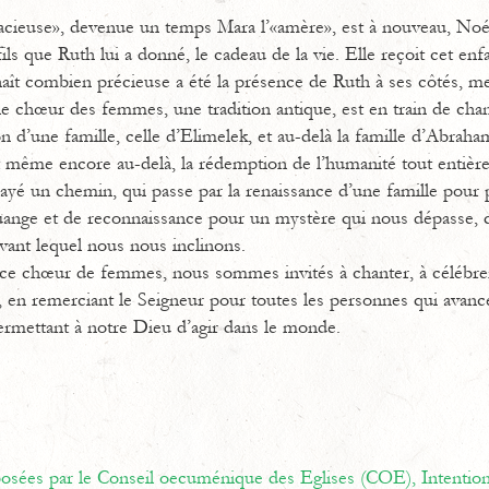
acieuse», devenue un temps Mara l’«amère», est à nouveau, Noémi
ils que Ruth lui a donné, le cadeau de la vie. Elle reçoit cet enf
ît combien précieuse a été la présence de Ruth à ses côtés, mei
le chœur des femmes, une tradition antique, est en train de chante
n d’une famille, celle d’Elimelek, et au-delà la famille d’Abraham
 même encore au-delà, la rédemption de l’humanité tout entière
frayé un chemin, qui passe par la renaissance d’une famille pour 
ouange et de reconnaissance pour un mystère qui nous dépasse, 
vant lequel nous nous inclinons.
 ce chœur de femmes, nous sommes invités à chanter, à célébrer l
, en remerciant le Seigneur pour toutes les personnes qui avanc
permettant à notre Dieu d’agir dans le monde.
oposées par le Conseil oecuménique des Eglises (COE),
Intentio