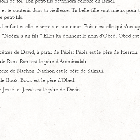
oin de toi. Ton petit-fils deviendra célèbre en Israël.
e et te soutenir dans ta vieillesse. Ta belle-fille vaut mieux pour t
 petit-fils."
enfant et elle le serre sur son cœur. Puis c'est elle qui s'occup
: "Noémi a un fils!" Elles lui donnent le nom d'Obed. Obed est l
ncêtres de David, à partir de Pérès: Pérès est le père de Hesron.
 de Ram. Ram est le père d'Amminadab.
ère de Nachon. Nachon est le père de Salman.
de Booz. Booz est le père d'Obed.
Jessé, et Jessé est le père de David.