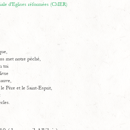
ale d'Eglises réformées (CMER)
que,
ous met notre péché,
n toi
livre
sauve,
 le Père et le Saint-Esprit,
t
ècles.