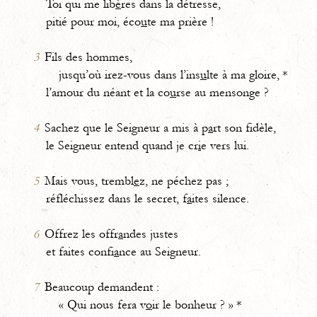
Toi qui me lib
è
res dans la détresse,
pitié pour moi, éco
u
te ma prière !
3
Fils des hommes,
jusqu’où irez-vous dans l’ins
u
lte à ma gloire, *
l’amour du néant et la co
u
rse au mensonge ?
4
Sachez que le Seigneur a mis à p
a
rt son fidèle,
le Seigneur entend quand je cr
i
e vers lui.
5
Mais vous, trembl
e
z, ne péchez pas ;
réfléchissez dans le secret, f
a
ites silence.
6
Offrez les offr
a
ndes justes
et faites confi
a
nce au Seigneur.
7
Beaucoup demandent :
« Qui nous fera v
o
ir le bonheur ? » *