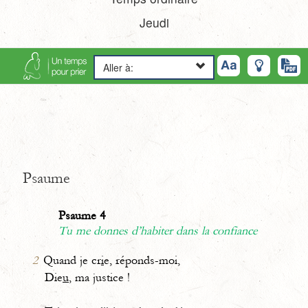
Jeudi
Aller à:
Psaume
Psaume 4
Tu me donnes d’habiter dans la confiance
2
Quand je cr
i
e, réponds-moi,
Die
u
, ma justice !