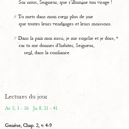
Sur nous, Seigneur, que s’illum
i
ne ton visage !
8
Tu mets dans mon cœ
u
r plus de joie
que toutes leurs vend
a
nges et leurs moissons.
9
Dans la paix moi aussi, je me co
u
che et je dors, *
car tu me donnes d’habiter, Seigneur,
se
u
l, dans la confiance.
Lectures du jour
Ac 5, 1 - 16
Jn 8, 31 - 41
Genèse, Chap. 2, v. 4-9