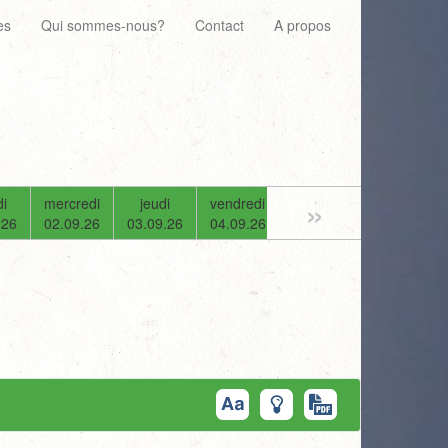
es
Qui sommes-nous?
Contact
A propos
»
i
mercredi
jeudi
vendredi
samedi
dimanche
.26
02.09.26
03.09.26
04.09.26
05.09.26
06.09.26