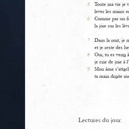
5
Toute ma vie je 
lever les mains 
6
Comme par un fes
la joie sur les lèv
7
Dans la nuit, je 
et je reste des he
8
Oui, tu es ven
u
à
je crie de joie à l’
9
Mon âme s’att
a
ch
ta main dr
o
ite m
Lectures du jour