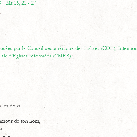
9
Mt 16, 21 - 27
oposées par le Conseil oecuménique des Eglises (COE),
Intentio
ale d'Eglises réformées (CMER)
s les dons
’amour de ton nom,
i
uvelle