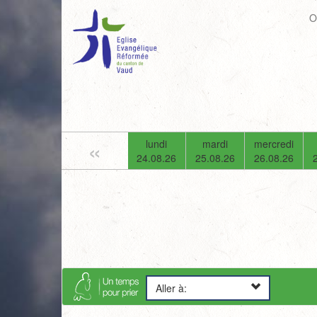
O
«
samedi
dimanche
lundi
mardi
mercredi
22.08.26
23.08.26
24.08.26
25.08.26
26.08.26
Aller à: