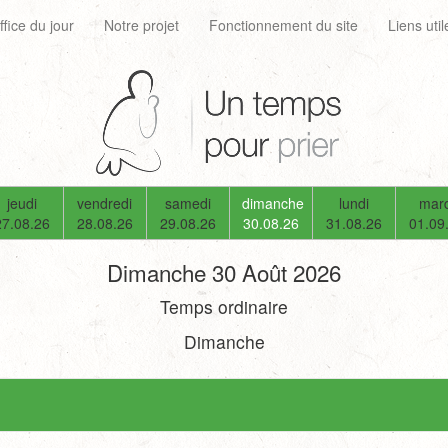
ffice du jour
Notre projet
Fonctionnement du site
Liens util
jeudi
vendredi
samedi
dimanche
lundi
mard
27.08.26
28.08.26
29.08.26
30.08.26
31.08.26
01.09
Dimanche 30 Août 2026
Temps ordinaire
Dimanche