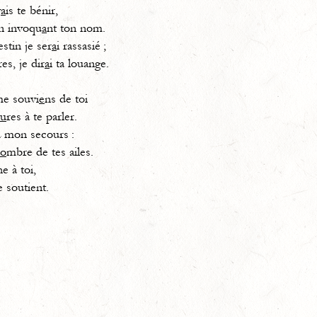
v
a
is te bénir,
en invoqu
a
nt ton nom.
tin je ser
a
i rassasié ;
res, je dir
a
i ta louange.
me souvi
e
ns de toi
u
res à te parler.
 mon secours :
o
mbre de tes ailes.
e à toi,
e soutient.