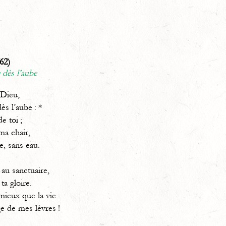
62)
 dès l’aube
 Dieu,
ès l’aube : *
de toi ;
ma chair,
e, sans eau.
au sanctuaire,
 ta gloire.
mie
u
x que la vie :
e de mes lèvres !