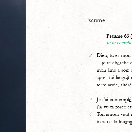
Psaume
Psaume 63 (
Je te cherche
2
Dieu, tu es mon
je te ch
e
rche d
mon âme a s
o
if 
après toi langu
i
t 
terre aride, altér
é
3
Je t’ai contempl
é
j’ai vu ta f
o
rce et
4
Ton amour vaut 
tu seras la lou
a
ng