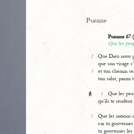
Psaume
Psaume 67 (
Que les peup
2
Que Dieu nous p
que son visage s’
3
et ton chemin se
ton salut, parmi 
4
Que les peu
℟
qu’ils te rendent 
5
Que les nations 
car tu gouvernes
tu gouvernes les