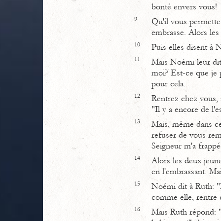
bonté envers vous!
9
Qu'il vous permette 
embrasse. Alors les
10
Puis elles disent à
11
Mais Noémi leur dit
moi? Est-ce que je p
pour cela.
12
Rentrez chez vous, m
"Il y a encore de l'
13
Mais, même dans ce 
refuser de vous rema
Seigneur m'a frappé
14
Alors les deux jeun
en l'embrassant. Mai
15
Noémi dit à Ruth: "
comme elle, rentre 
16
Mais Ruth répond: "N