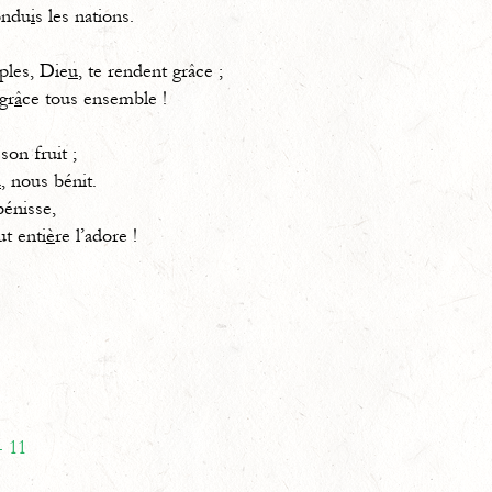
condu
i
s les nations.
ples, Die
u
, te rendent grâce ;
gr
â
ce tous ensemble !
son fruit ;
u
, nous bénit.
énisse,
ut enti
è
re l’adore !
- 11