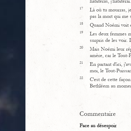
habiteras, j'habite
17
Là où tu mourras, j
pas la mort qui me s
18
Quand Noémi voit que
19
Les deux femmes mar
surpris de les voir
20
Mais Noémi leur ré
amère, car le Tout-
21
En partant d'ici, j'a
moi, le Tout-Puissa
22
C'est de cette façon
Bethléem au moment
Commentaire
Face au désespoir