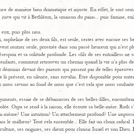
e de manière bien dramatique et injuste. En effet, le sort semb
 juive qui vit à Bethléem, la «maison du pain»... puis famine, exil,
t eux, puis plus rien.
orpheline de ses deux fils, est seule, certes avec encore ses bel
 veut rentrer seule, prostrée dans son passé heureux qui n’est pl
ésespoir et sa solitude profonde. Les «fils de ses entrailles» n
s enfants, comment retrouver un chemin quand la vie n’a plus d
démunis devant des parents qui passent par de telles épreuves
re là présent, en silence, sans envahir. Etre disponible pour ent
r nous savons au fond de nous que c’est cela que nous souhaite
uments, essaie de se débarrasser de ses belles-filles, encombran
olée. Orpa se rend à la raison, elle écoute sa belle-mère. Ruth s
i-même? Une intuition? Un attachement profond? Une impossibil
ns le malheur? Tout cela ensemble... Elle fait un choix radical. 
ulture, ses origines, ses dieux pour choisir Israël et son Dieu. E