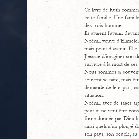
Ce livre de Ruth commenc
cette famille. Une famille
des trois hommes.
Ils avaient l’avenir devan
Noémi, veuve d’Elimelek, 
mais point d’avenir. Elle
J’essaie d’imaginer son d
survivre à la mort de se
Nous sommes si souvent 
souvent se taire, mais êt
demande de leur part, ca
situation.
Noémi, avec de sages arg
peut ni ne veut être cons
force donnée par Dieu lu
ainsi quelqu’un plongé da
son pays, son peuple, sa c