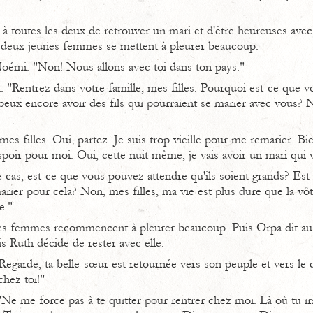
à toutes les deux de retrouver un mari et d'être heureuses avec l
 deux jeunes femmes se mettent à pleurer beaucoup.
 Noémi: "Non! Nous allons avec toi dans ton pays."
: "Rentrez dans votre famille, mes filles. Pourquoi est-ce que v
eux encore avoir des fils qui pourraient se marier avec vous? No
es filles. Oui, partez. Je suis trop vieille pour me remarier. Bie
espoir pour moi. Oui, cette nuit même, je vais avoir un mari qui 
cas, est-ce que vous pouvez attendre qu'ils soient grands? Est-
rier pour cela? Non, mes filles, ma vie est plus dure que la vôt
e."
es femmes recommencent à pleurer beaucoup. Puis Orpa dit au 
s Ruth décide de rester avec elle.
Regarde, ta belle-sœur est retournée vers son peuple et vers le 
chez toi!"
e me force pas à te quitter pour rentrer chez moi. Là où tu iras,