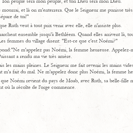
rai. Ton peuple sera mon peuple, et ton Dieu sera mon Dieu.
e mourrai, et là on m'enterrera. Que le Seigneur me punisse très
épare de toi!"
 Ruth veut à tout prix venir avec elle, elle n'insiste plus.
chent ensemble jusqu'à Bethléem. Quand elles arrivent là, tous
. Les femmes du village disent: "Est-ce que c'est Noémi?"
pond:"Ne m'appelez pas Noémi, la femme heureuse. Appelez-
Puissant a rendu ma vie très amère.
vais les mains pleines. Le Seigneur me fait revenir les mains vides
nt m'a fait du mal. Ne m'appelez donc plus Noémi, la femme he
 que Noémi revient du pays de Moab, avec Ruth, sa belle-fille mo
 où la récolte de l'orge commence.