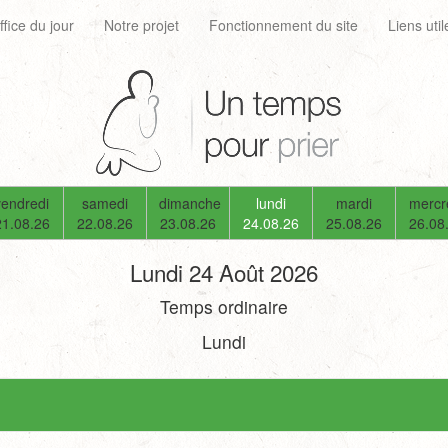
ffice du jour
Notre projet
Fonctionnement du site
Liens util
vendredi
samedi
dimanche
lundi
mardi
mercr
21.08.26
22.08.26
23.08.26
24.08.26
25.08.26
26.08
Lundi 24 Août 2026
Temps ordinaire
Lundi