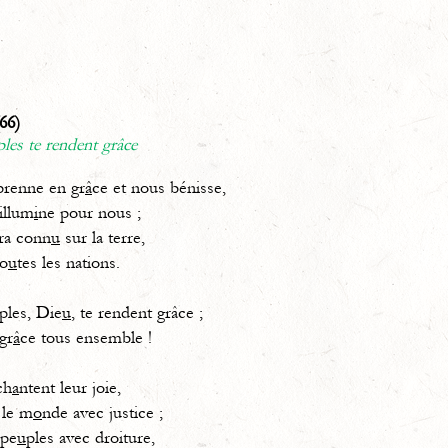
66)
les te rendent grâce
renne en gr
â
ce et nous bénisse,
illum
i
ne pour nous ;
ra conn
u
sur la terre,
to
u
tes les nations.
ples, Die
u
, te rendent grâce ;
gr
â
ce tous ensemble !
ch
a
ntent leur joie,
 le m
o
nde avec justice ;
 pe
u
ples avec droiture,