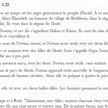
. 1-22
sse au temps où les juges gouvernent le peuple d'Israël. À ce mo
. Alors Élimélek, un homme du village de Bethléem, dans la régi
ils. Ils vont dans la région de Moab.
oémi, et ses fils s'appellent Malon et Kilion. Ils sont du clan d'
et s'installent là.
le mari de Noémi, meurt, et Noémi reste seule avec ses deux fil
s se marient avec des filles de Moab: l'une s'appelle Orpa, l'autr
dix ans à peu près.
 meurent aussi, tous les deux. Noémi reste seule, sans enfants 
ans le pays de Moab, Noémi apprend cette nouvelle: le Seigneu
onnant de bonnes récoltes. Alors elle se prépare à quitter le pa
où elle vit avec ses deux belles-filles. Les femmes prennent la ro
pa et à Ruth: "Maintenant, mes filles, rentrez chacune chez vo
es fils qui sont morts et envers moi. De la même façon, que l