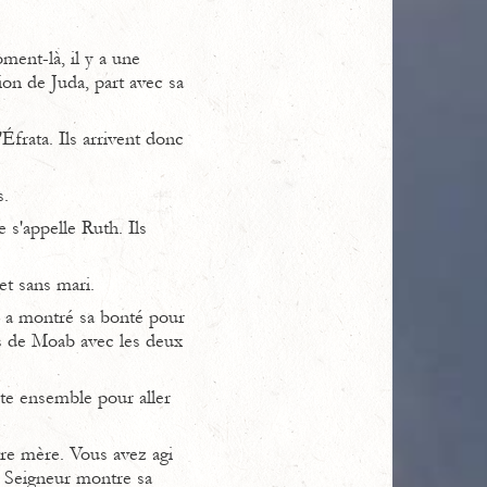
ment-là, il y a une
on de Juda, part avec sa
Éfrata. Ils arrivent donc
s.
e s'appelle Ruth. Ils
et sans mari.
r a montré sa bonté pour
ys de Moab avec les deux
ute ensemble pour aller
tre mère. Vous avez agi
e Seigneur montre sa