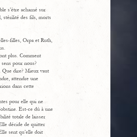
le s’être acharné sur
 stérilité des fils, morts
les-filles, Orpa et Ruth,
us.
e sont plus. Comment
e sens pour nous?
. Que dire? Mieux vaut
endre, attendre une
rions dans cette
tes pour elle qui ne
’obstine. Est-ce dû à une
ité totale de laisser
Elle décide de quitter
lle sent qu’elle doit