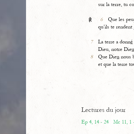
sur la terre, tu 
6
Que les peu
℟
qu’ils te rendent 
7
La terre a donn
é
Dieu, notre Die
8
Que Die
u
nous b
et que la terre to
Lectures du jour
Ep 4, 14 - 24
Mc 11, 1 