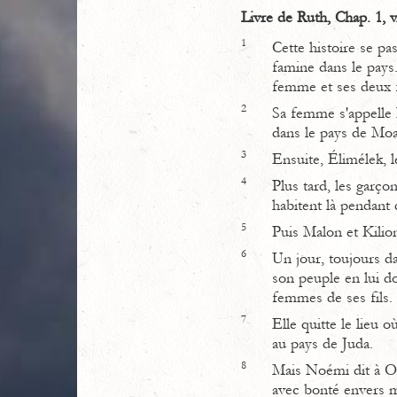
Livre de Ruth, Chap. 1, v
1
Cette histoire se pa
famine dans le pays
femme et ses deux f
2
Sa femme s'appelle N
dans le pays de Moab 
3
Ensuite, Élimélek, 
4
Plus tard, les garçon
habitent là pendant 
5
Puis Malon et Kilion
6
Un jour, toujours d
son peuple en lui d
femmes de ses fils.
7
Elle quitte le lieu 
au pays de Juda.
8
Mais Noémi dit à Or
avec bonté envers m