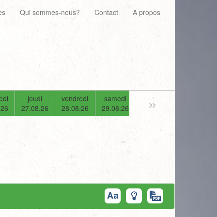
es
Qui sommes-nous?
Contact
A propos
»
edi
jeudi
vendredi
samedi
dimanche
lundi
.26
27.08.26
28.08.26
29.08.26
30.08.26
31.08.26