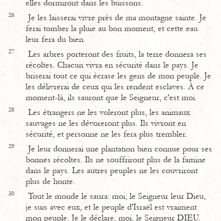
elles dormiront dans les buissons.
26
Je les laisserai vivre près de ma montagne sainte. Je
ferai tomber la pluie au bon moment, et cette eau
leur fera du bien.
27
Les arbres porteront des fruits, la terre donnera ses
récoltes. Chacun vivra en sécurité dans le pays. Je
briserai tout ce qui écrase les gens de mon peuple. Je
les délivrerai de ceux qui les rendent esclaves. À ce
moment-là, ils sauront que le Seigneur, c'est moi.
28
Les étrangers ne les voleront plus, les animaux
sauvages ne les dévoreront plus. Ils vivront en
sécurité, et personne ne les fera plus trembler.
29
Je leur donnerai une plantation bien connue pour ses
bonnes récoltes. Ils ne souffriront plus de la famine
dans le pays. Les autres peuples ne les couvriront
plus de honte.
30
Tout le monde le saura: moi, le Seigneur leur Dieu,
je suis avec eux, et le peuple d'Israël est vraiment
mon peuple. Je le déclare, moi, le Seigneur DIEU.