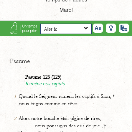
Mardi
Aller à:
Psaume
Psaume 126 (125)
Ramène nos captifs
1
Quand le Seigneur ramena les capt
i
fs à Sion, *
nous éti
o
ns comme en rêve !
2
Alors notre bouche était pl
e
ine de rires,
nous poussi
o
ns des cris de joie ; †