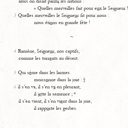
alors on disait parm
i
les nations :
« Quelles merveilles fait pour e
u
x le Seigneur !
3
Quelles merveilles le Seigne
u
r fit pour nous :
nous éti
o
ns en grande fête !
~
4
Ramène, Seigne
u
r, nos captifs,
comme les torr
e
nts au désert.
5
Qui s
è
me dans les larmes
moiss
o
nne dans la joie : †
6
il s’en va, il s’en v
a
en pleurant,
il j
e
tte la semence ; *
il s’en vient, il s’en vi
e
nt dans la joie,
il rapp
o
rte les gerbes.