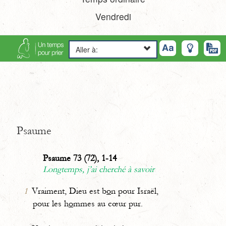
Vendredi
Aller à:
Psaume
Psaume 73 (72), 1-14
Longtemps, j’ai cherché à savoir
1
Vraiment, Dieu est b
o
n pour Israël,
pour les h
o
mmes au cœur pur.