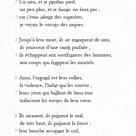
2
Un rien, et je p
e
rdais pied,
un peu plus, et je fais
a
is un faux pas ;
3
car j’étais jalo
u
x des superbes,
je voyais le succ
è
s des impies.
4
Jusqu’à leur mort, ils ne m
a
nquent de rien,
ils jouissent d’une sant
é
parfaite ;
5
ils échappent aux souffr
a
nces des hommes,
aux coups qui fr
a
ppent les mortels.
6
Ainsi, l’orgu
e
il est leur collier,
la violence, l’hab
i
t qui les couvre ;
7
leurs yeux qui br
i
llent de bien-être
trahissent les env
i
es de leur cœur.
8
Ils ricanent, ils pr
ô
nent le mal,
de très haut, ils pr
ô
nent la force ;
9
leur bouche accap
a
re le ciel,