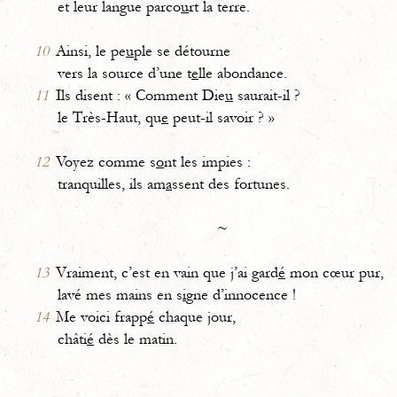
et leur langue parco
u
rt la terre.
10
Ainsi, le pe
u
ple se détourne
vers la source d’une t
e
lle abondance.
11
Ils disent : « Comment Die
u
saurait-il ?
le Très-Haut, qu
e
peut-il savoir ? »
12
Voyez comme s
o
nt les impies :
tranquilles, ils am
a
ssent des fortunes.
~
13
Vraiment, c’est en vain que j’ai gard
é
mon cœur pur,
lavé mes mains en s
i
gne d’innocence !
14
Me voici frapp
é
chaque jour,
châti
é
dès le matin.