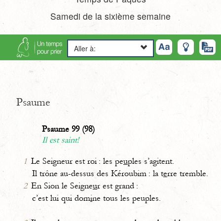
Samedi de la sixième semaine
Aller à:
Psaume
Psaume 99 (98)
Il est saint!
1
Le Seigneur est roi : les pe
u
ples s’agitent.
Il trône au-dessus des Kéroubim : la t
e
rre tremble.
2
En Sion le Seigne
u
r est grand :
c’est lui qui dom
i
ne tous les peuples.