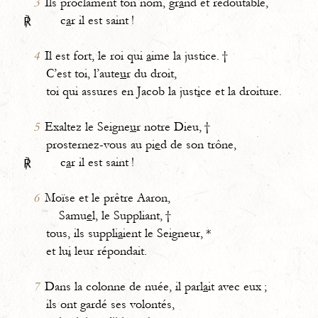
3
Ils proclament ton nom, gr
a
nd et redoutable,
c
a
r il est saint !
℟
4
Il est fort, le roi qui
a
ime la justice. †
C’est toi, l’aute
u
r du droit,
toi qui assures en Jacob la just
i
ce et la droiture.
5
Exaltez le Seigne
u
r notre Dieu, †
prosternez-vous au pi
e
d de son trône,
c
a
r il est saint !
℟
6
Moïse et le prêtre Aaron,
Samu
e
l, le Suppliant, †
tous, ils suppli
a
ient le Seigneur, *
et lu
i
leur répondait.
7
Dans la colonne de nuée, il parl
a
it avec eux ;
ils ont gardé ses volontés,