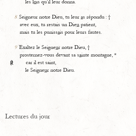
les l
o
is qu’il leur donna.
8
Seigneur notre Dieu, tu leur
a
s répondu : †
avec eux, tu restais un Die
u
patient,
mais tu les puniss
a
is pour leurs fautes.
9
Exaltez le Seigne
u
r notre Dieu, †
prosternez-vous devant sa s
a
inte montagne, *
car il est saint,
℟
le Seigne
u
r notre Dieu.
Lectures du jour