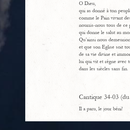
O Dieu,
qui as donné à ton peupl
comme le Pain vivant de
nourris-nous tous de ce 
qui donne le salut au mo
Qu’ainsi nous demeurions
et que son Eglise soit to
de sa vie divine et immor
lui qui vit et règne avec t
dans les siècles sans fin.
Cantique 34-03 (du 
Il a paru, le jour béni!