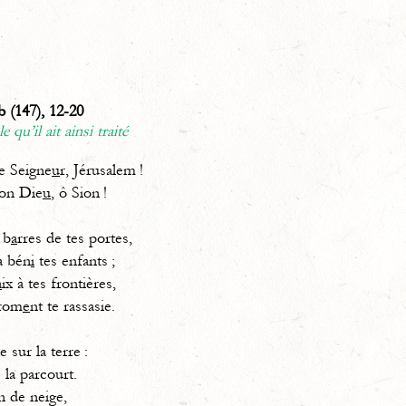
 (147), 12-20
 qu’il ait ainsi traité
Seigne
u
r, Jérusalem !
n Die
u
, ô Sion !
 b
a
rres de tes portes,
a bén
i
tes enfants ;
a
ix à tes frontières,
from
e
nt te rassasie.
le sur la terre :
 la parcourt.
n de neige,