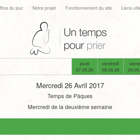
ffice du jour
Notre projet
Fonctionnement du site
Liens util
jeudi
vendredi
same
07.05.26
08.05.26
09.05
Mercredi 26 Avril 2017
Temps de Pâques
Mercredi de la deuxième semaine