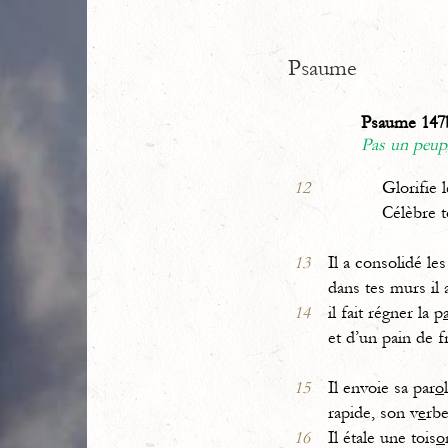
Psaume
Psaume 147b
Pas un peuple
12
Glorifie le 
Célèbre to
13
Il a consolidé les
dans tes murs il 
14
il fait régner la p
et d’un pain de 
15
Il envoie sa par
o
rapide, son v
e
rbe
16
Il étale une tois
o