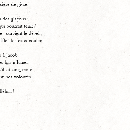
si
è
re de givre.
s des glaçons ;
qu
i
pourrait tenir ?
e : survi
e
nt le dégel ;
u
ffle : les eaux coulent.
e à Jacob,
s l
o
is à Israël.
il ait ains
i
traité ;
n
u
ses volontés.
a !