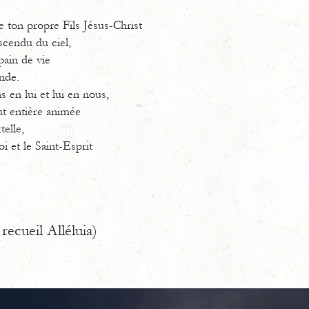
e ton propre Fils Jésus-Christ
scendu du ciel,
pain de vie
nde.
 en lui et lui en nous,
ut entière animée
telle,
oi et le Saint-Esprit
recueil Alléluia)