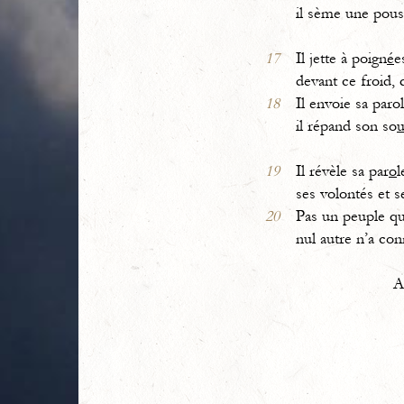
il sème une pous
17
Il jette à poign
é
e
devant ce froid, 
18
Il envoie sa parol
il répand son so
19
Il révèle sa par
o
l
ses volontés et se
20
Pas un peuple qu’
nul autre n’a con
Allélui