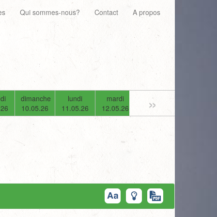
es
Qui sommes-nous?
Contact
A propos
»
di
dimanche
lundi
mardi
mercredi
jeudi
.26
10.05.26
11.05.26
12.05.26
13.05.26
14.05.26