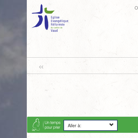
O
«
Aller à: