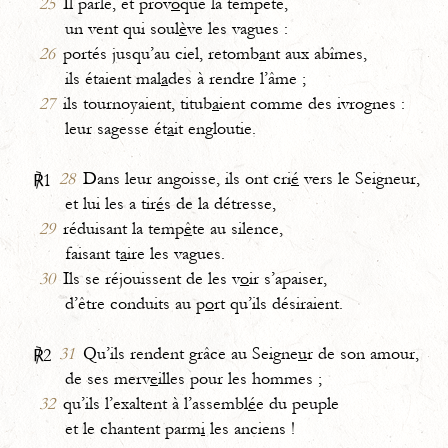
25
Il parle, et prov
o
que la tempête,
un vent qui soul
è
ve les vagues :
26
portés jusqu’au ciel, retomb
a
nt aux abîmes,
ils étaient mal
a
des à rendre l’âme ;
27
ils tournoyaient, titub
a
ient comme des ivrognes :
leur sagesse ét
a
it engloutie.
28
Dans leur angoisse, ils ont cri
é
vers le Seigneur,
℟1
et lui les a tir
é
s de la détresse,
29
réduisant la temp
ê
te au silence,
faisant t
a
ire les vagues.
30
Ils se réjouissent de les v
o
ir s’apaiser,
d’être conduits au p
o
rt qu’ils désiraient.
31
Qu’ils rendent grâce au Seigne
u
r de son amour,
℟2
de ses merv
e
illes pour les hommes ;
32
qu’ils l’exaltent à l’assembl
é
e du peuple
et le chantent parm
i
les anciens !