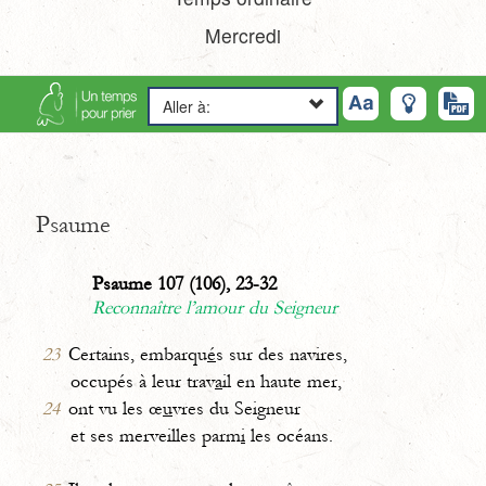
Mercredi
Aller à:
Psaume
Psaume 107 (106), 23-32
Reconnaître l’amour du Seigneur
23
Certains, embarqu
é
s sur des navires,
occupés à leur trav
a
il en haute mer,
24
ont vu les œ
u
vres du Seigneur
et ses merveilles parm
i
les océans.