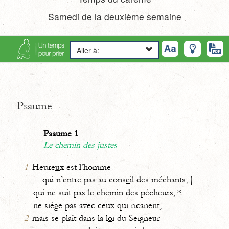
Samedi de la deuxième semaine
Aller à:
Psaume
Psaume 1
Le chemin des justes
1
Heure
u
x est l’homme
qui n’entre pas au cons
e
il des méchants, †
qui ne suit pas le chem
i
n des pécheurs, *
ne siège pas avec ce
u
x qui ricanent,
2
mais se plaît dans la l
o
i du Seigneur