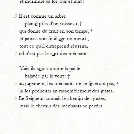
et murmure sa l
o
i jour et nuit !
3
Il
e
st comme un arbre
plant
é
près d’un ruisseau, †
qui donne du fru
i
t en son temps, *
et jamais son feuill
a
ge ne meurt ;
tout ce qu’il entrepr
e
nd réussira,
4
tel n’est pas le s
o
rt des méchants.
Mais ils s
o
nt comme la paille
balay
é
e par le vent : †
5
au jugement, les méchants ne se l
è
veront pas, *
ni les pécheurs au rassemblem
e
nt des justes.
6
Le Seigneur connaît le chem
i
n des justes,
mais le chemin des méch
a
nts se perdra.