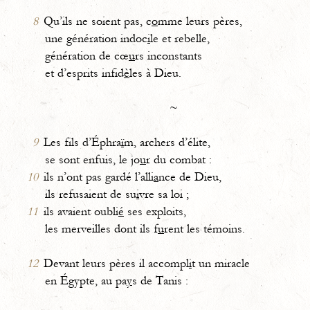
8
Qu’ils ne soient pas, c
o
mme leurs pères,
une génération indoc
i
le et rebelle,
génération de cœ
u
rs inconstants
et d’esprits infid
è
les à Dieu.
~
9
Les fils d’Éphra
ï
m, archers d’élite,
se sont enfuis, le jo
u
r du combat :
10
ils n’ont pas gardé l’alli
a
nce de Dieu,
ils refusaient de su
i
vre sa loi ;
11
ils avaient oubli
é
ses exploits,
les merveilles dont ils f
u
rent les témoins.
12
Devant leurs pères il accompl
i
t un miracle
en Égypte, au pa
y
s de Tanis :