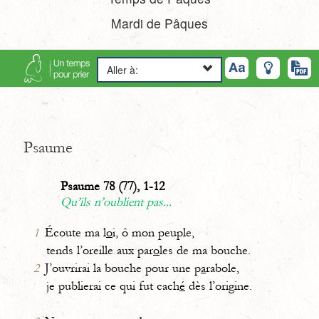
Mardi de Pâques
Aller à:
Psaume
Psaume 78 (77), 1-12
Qu’ils n’oublient pas...
1
Écoute ma l
o
i, ô mon peuple,
tends l’oreille aux par
o
les de ma bouche.
2
J’ouvrirai la bouche pour une p
a
rabole,
je publierai ce qui fut cach
é
dès l’origine.