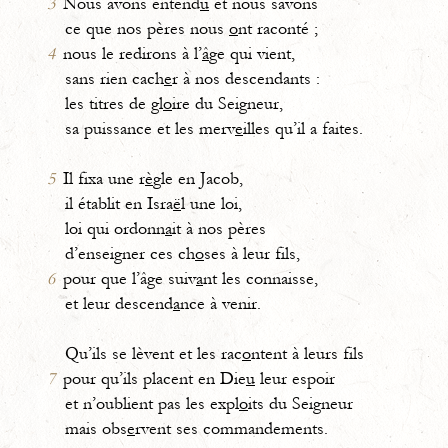
3
Nous avons entend
u
et nous savons
ce que nos pères nous
o
nt raconté ;
4
nous le redirons à l’
â
ge qui vient,
sans rien cach
e
r à nos descendants :
les titres de gl
o
ire du Seigneur,
sa puissance et les merv
e
illes qu’il a faites.
5
Il fixa une r
è
gle en Jacob,
il établit en Isra
ë
l une loi,
loi qui ordonn
a
it à nos pères
d’enseigner ces ch
o
ses à leur fils,
6
pour que l’âge suiv
a
nt les connaisse,
et leur descend
a
nce à venir.
Qu’ils se lèvent et les rac
o
ntent à leurs fils
7
pour qu’ils placent en Die
u
leur espoir
et n’oublient pas les expl
o
its du Seigneur
mais obs
e
rvent ses commandements.