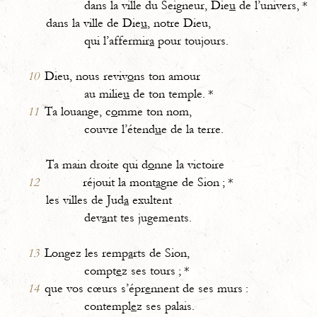
dans la ville du Seigneur, Die
u
de l’univers, *
dans la ville de Die
u
, notre Dieu,
qui l’affermir
a
pour toujours.
10
Dieu, nous reviv
o
ns ton amour
au milie
u
de ton temple. *
11
Ta louange, c
o
mme ton nom,
couvre l’étend
u
e de la terre.
Ta main droite qui d
o
nne la victoire
12
réjouit la mont
a
gne de Sion ; *
les villes de Jud
a
exultent
dev
a
nt tes jugements.
13
Longez les remp
a
rts de Sion,
compt
e
z ses tours ; *
14
que vos cœurs s’épr
e
nnent de ses murs :
contempl
e
z ses palais.