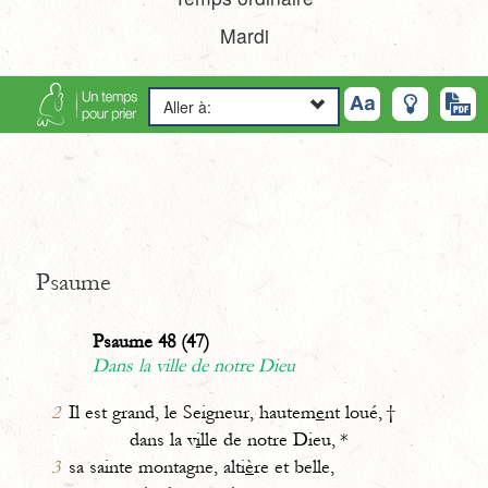
Mardi
Aller à:
Psaume
Psaume 48 (47)
Dans la ville de notre Dieu
2
Il est grand, le Seigneur, hautem
e
nt loué, †
dans la v
i
lle de notre Dieu, *
3
sa sainte montagne, alti
è
re et belle,