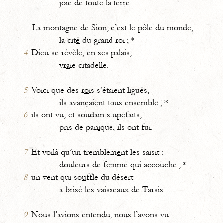
joie de to
u
te la terre.
La montagne de Sion, c’est le p
ô
le du monde,
la cit
é
du grand roi ; *
4
Dieu se rév
è
le, en ses palais,
vr
a
ie citadelle.
5
Voici que des r
o
is s’étaient ligués,
ils avanç
a
ient tous ensemble ; *
6
ils ont vu, et soud
a
in stupéfaits,
pris de pan
i
que, ils ont fui.
7
Et voilà qu’un tremblem
e
nt les saisit :
douleurs de f
e
mme qui accouche ; *
8
un vent qui so
u
ffle du désert
a brisé les vaissea
u
x de Tarsis.
9
Nous l’avions entend
u
, nous l’avons vu