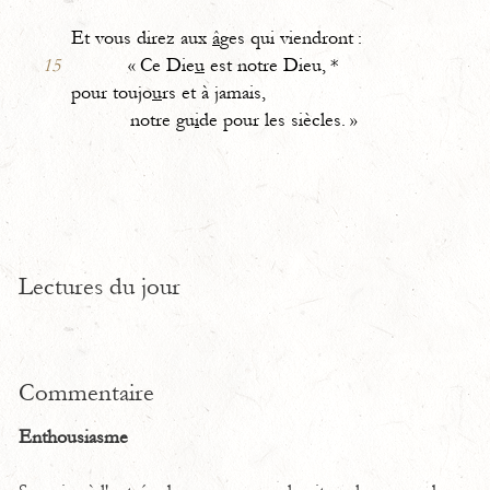
Et vous direz aux
â
ges qui viendront :
15
« Ce Die
u
est notre Dieu, *
pour toujo
u
rs et à jamais,
notre gu
i
de pour les siècles. »
Lectures du jour
Commentaire
Enthousiasme