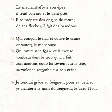
Le méchant aff
û
te son épée,
il tend son
a
rc et le tient prêt.
14
Il se prépare des eng
i
ns de mort ;
de ses flèches, il f
a
it des brandons.
15
Qui conçoit le mal et co
u
ve le crime
enfanter
a
le mensonge.
16
Qui ouvre une f
o
sse et la creuse
tombera dans le tro
u
qu’il a fait.
17
Son mauvais coup lui revi
e
nt sur la tête,
sa violence ret
o
mbe sur son crâne.
18
Je rendrai grâce au Seigne
u
r pour sa justice,
je chanterai le nom du Seigne
u
r, le Très-Haut.