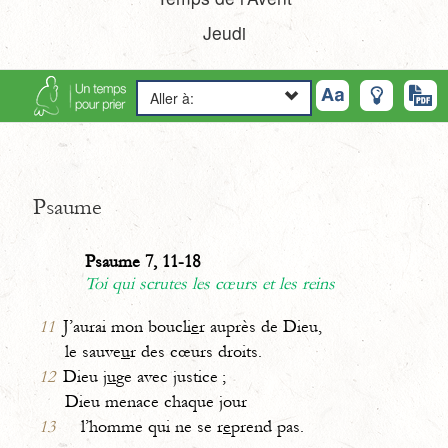
Jeudi
Aller à:
Psaume
Psaume 7, 11-18
Toi qui scrutes les cœurs et les reins
11
J’aurai mon boucli
e
r auprès de Dieu,
le sauve
u
r des cœurs droits.
12
Dieu j
u
ge avec justice ;
Dieu menace chaque jour
13
l’homme qui ne se r
e
prend pas.