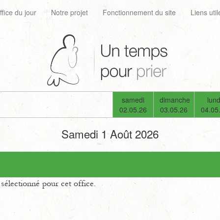
ffice du jour
Notre projet
Fonctionnement du site
Liens util
samedi
dimanche
lund
02.05.26
03.05.26
04.05
Samedi 1 Août 2026
électionné pour cet office.