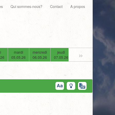
es
Qui sommes-nous?
Contact
A propos
»
i
mardi
mercredi
jeudi
vendredi
samedi
.26
05.05.26
06.05.26
07.05.26
08.05.26
09.05.26