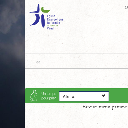
O
«
Aller à:
Erreur: aucun psaume s