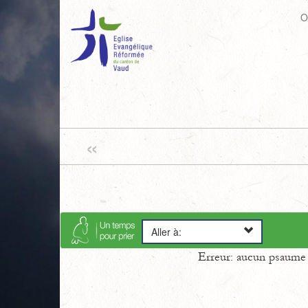
O
«
Aller à:
Erreur: aucun psaume s