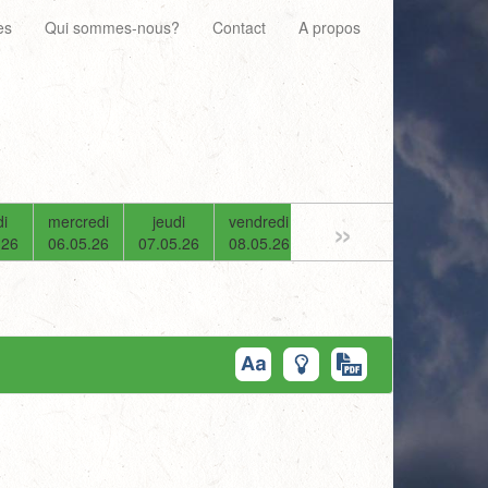
es
Qui sommes-nous?
Contact
A propos
»
i
mercredi
jeudi
vendredi
samedi
dimanche
.26
06.05.26
07.05.26
08.05.26
09.05.26
10.05.26