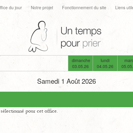
ffice du jour
Notre projet
Fonctionnement du site
Liens util
dimanche
lundi
mard
03.05.26
04.05.26
05.05
Samedi 1 Août 2026
électionné pour cet office.