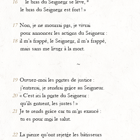
16
le bras du Seigne
u
r se lève, *
le bras du Seigne
u
r est fort ! »
17
Non, je ne mourrai p
a
s, je vivrai
pour annoncer les acti
o
ns du Seigneur :
18
il m’a frappé, le Seigne
u
r, il m’a frappé,
mais sans me livr
e
r à la mort.
~
19
Ouvrez-moi les p
o
rtes de justice :
j’entrerai, je rendrai gr
â
ce au Seigneur.
20
« C’est ici la p
o
rte du Seigneur :
qu’ils
e
ntrent, les justes ! »
21
Je te rends grâce car tu m’
a
s exaucé :
tu es pour m
o
i le salut.
22
La pierre qu’ont rejet
é
e les bâtisseurs