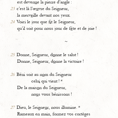
est deven
u
e la pierre d’angle :
23
c’est là l’œ
u
vre du Seigneur,
la merv
e
ille devant nos yeux.
24
Voici le jour que f
i
t le Seigneur,
qu’il soit pour nous jour de f
ê
te et de joie !
~
25
Donne, Seigneur, d
o
nne le salut !
Donne, Seigneur, d
o
nne la victoire !
26
Béni soit au n
o
m du Seigneur
celu
i
qui vient ! *
De la mais
o
n du Seigneur,
no
u
s vous bénissons !
27
Dieu, le Seigne
u
r, nous illumine. *
Rameaux en main, formez vos cortèges