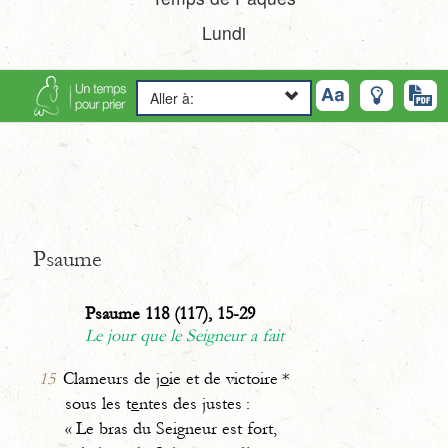
Lundi
Aller à:
Psaume
Psaume 118 (117), 15-29
Le jour que le Seigneur a fait
15
Clameurs de j
o
ie et de victoire *
sous les t
e
ntes des justes :
« Le bras du Seigneur est fort,