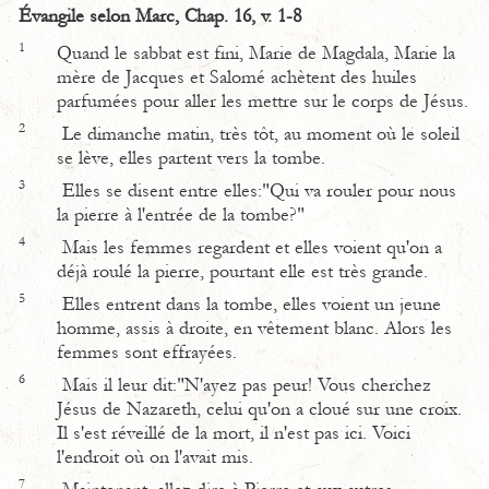
Évangile selon Marc, Chap. 16, v. 1-8
1
Quand le sabbat est fini, Marie de Magdala, Marie la
mère de Jacques et Salomé achètent des huiles
parfumées pour aller les mettre sur le corps de Jésus.
2
Le dimanche matin, très tôt, au moment où le soleil
se lève, elles partent vers la tombe.
3
Elles se disent entre elles:"Qui va rouler pour nous
la pierre à l'entrée de la tombe?"
4
Mais les femmes regardent et elles voient qu'on a
déjà roulé la pierre, pourtant elle est très grande.
5
Elles entrent dans la tombe, elles voient un jeune
homme, assis à droite, en vêtement blanc. Alors les
femmes sont effrayées.
6
Mais il leur dit:"N'ayez pas peur! Vous cherchez
Jésus de Nazareth, celui qu'on a cloué sur une croix.
Il s'est réveillé de la mort, il n'est pas ici. Voici
l'endroit où on l'avait mis.
7