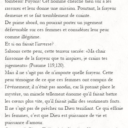
tombeau! Fuyons! Cet homme cherche bien sûr à les
rassurer et leur donne une mission. Pourtant, la frayeur
demeure et se fait tremblement de crainte.
De prime abord, on pourrait porter un jugement
défavorable sur ces femmes et considérer leur peur
comme illégitime.
Et si on faisait l’inverse?
Saluons cette peur, cette terreur sacrée: «Ma chair
frissonne de la frayeur que tu inspires, je crains tes
jugements» (Psaume 119,120).
Mais il ne s’agit pas de n’importe quelle frayeur. Cette
peur témoigne de ce que ces femmes ont compris de
l’événement; il n’était pas anodin, car là prenait place le
mystère, un miracle tellement énorme qu’il faisait battre
les cœurs plus vite, qu’il faisait jaillir des sentiments forts.
Il ne s’agit pas de prêcher un Dieu terrifiant. Ce qui effraie
les femmes, c’est que Dieu est puissance de vie et
puissance d’amour.