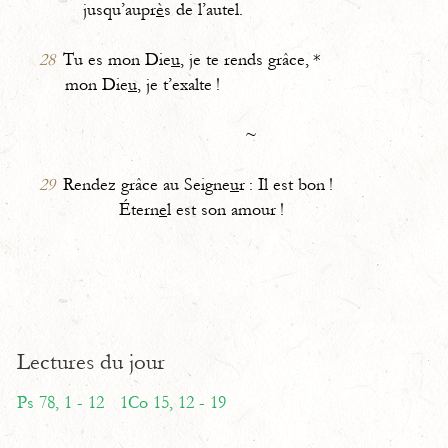
jusqu’aupr
è
s de l’autel.
28
Tu es mon Die
u
, je te rends grâce, *
mon Die
u
, je t’exalte !
~
29
Rendez grâce au Seigne
u
r : Il est bon !
Étern
e
l est son amour !
Lectures du jour
Ps 78, 1 - 12
1Co 15, 12 - 19