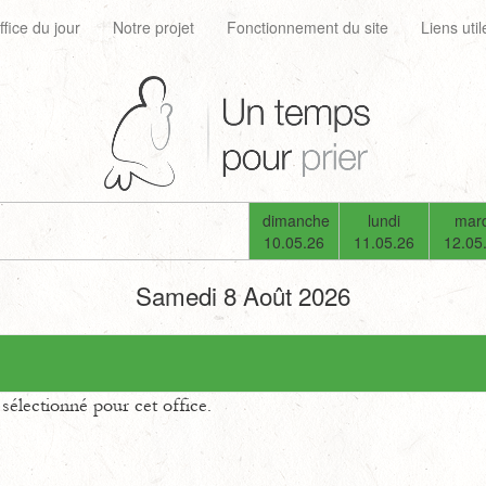
ffice du jour
Notre projet
Fonctionnement du site
Liens util
dimanche
lundi
mard
10.05.26
11.05.26
12.05
Samedi 8 Août 2026
électionné pour cet office.