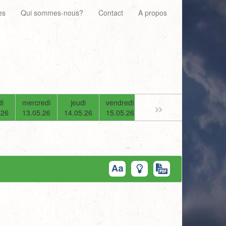
es
Qui sommes-nous?
Contact
A propos
»
i
mercredi
jeudi
vendredi
samedi
dimanche
.26
13.05.26
14.05.26
15.05.26
16.05.26
17.05.26