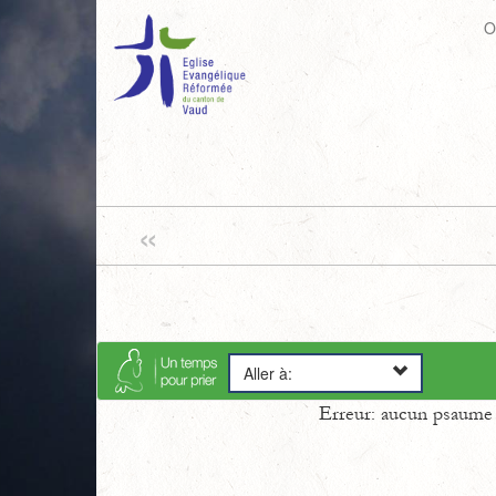
O
«
Aller à:
Erreur: aucun psaume s