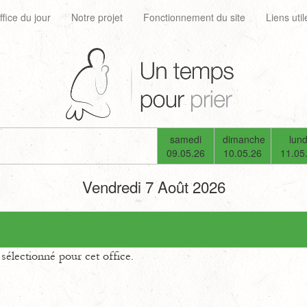
ffice du jour
Notre projet
Fonctionnement du site
Liens util
samedi
dimanche
lund
09.05.26
10.05.26
11.05
Vendredi 7 Août 2026
électionné pour cet office.