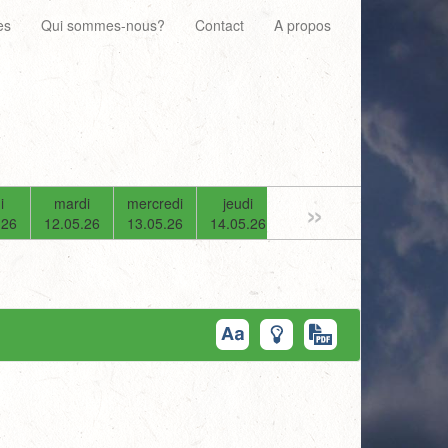
es
Qui sommes-nous?
Contact
A propos
»
i
mardi
mercredi
jeudi
vendredi
samedi
.26
12.05.26
13.05.26
14.05.26
15.05.26
16.05.26