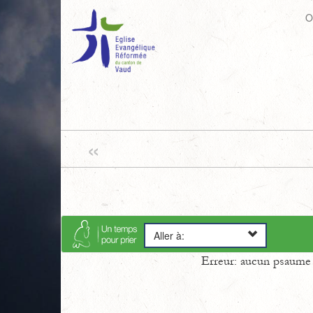
O
«
Aller à:
Erreur: aucun psaume s