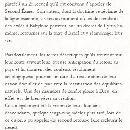
plutôt à un 2e recueil qu’il est convenu d’appeler «le
Second Ésaïe». Son auteur, dont la doctrine se réclame de
la ligne ésaïenne, a vécu au moment où les descendants
des exilés à Babylone peuvent, sur un décret de Cyrus lui-
même, retourner sur la terre d’Israël et y réaménager leur
vie.
Paradoxalement, les terres désertiques qu’ils trouvent sur
leur route avivent leur joyeuse anticipation du retour au
pays et lui donnent des couleurs résolument
«écologiques», pourrait-on dire. La restauration de leur
nation doit aller de pair avec la restauration des équilibres
naturels. Une des manières de rendre gloire à Dieu, en
effet, est de bien gérer sa création.
Cela a également été la vision de leurs lointains
descendants, quelque vingt-cinq siècles plus tard, lors de
ce qu’on a pu appeler «le second retour»: faire refleurir le
désert.