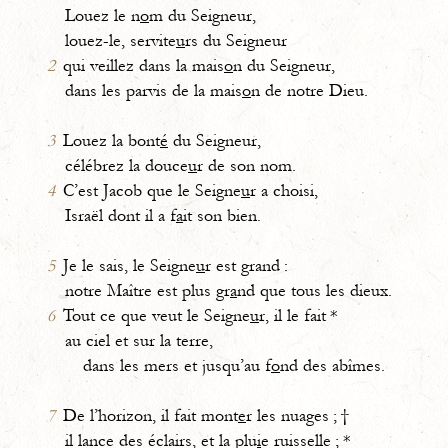
Louez le n
o
m du Seigneur,
louez-le, servite
u
rs du Seigneur
2
qui veillez dans la mais
o
n du Seigneur,
dans les parvis de la mais
o
n de notre Dieu.
3
Louez la bont
é
du Seigneur,
célébrez la douce
u
r de son nom.
4
C’est Jacob que le Seigne
u
r a choisi,
Israël dont il a f
a
it son bien.
5
Je le sais, le Seigne
u
r est grand :
notre Maître est plus gr
a
nd que tous les dieux.
6
Tout ce que veut le Seigne
u
r, il le fait *
au ciel et sur la terre,
dans les mers et jusqu’au f
o
nd des abîmes.
7
De l’horizon, il fait mont
e
r les nuages ; †
il lance des éclairs, et la plu
i
e ruisselle ; *