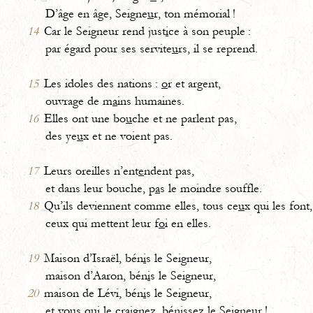
D’âge en âge, Seigne
u
r, ton mémorial !
14
Car le Seigneur rend just
i
ce à son peuple :
par égard pour ses servite
u
rs, il se reprend.
15
Les idoles des nations :
o
r et argent,
ouvrage de m
a
ins humaines.
16
Elles ont une bo
u
che et ne parlent pas,
des ye
u
x et ne voient pas.
17
Leurs oreilles n’ent
e
ndent pas,
et dans leur bouche, p
a
s le moindre souffle.
18
Qu’ils deviennent comme elles, tous ce
u
x qui les font,
ceux qui mettent leur f
o
i en elles.
19
Maison d’Israël, bén
i
s le Seigneur,
maison d’Aaron, bén
i
s le Seigneur,
20
maison de Lévi, bén
i
s le Seigneur,
et vous qui le craignez, béniss
e
z le Seigneur !