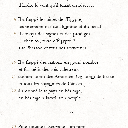
il libère le vent qu’il ten
a
it en réserve.
8
Il a frappé les aîn
é
s de l’Égypte,
les premiers-nés de l’h
o
mme et du bétail.
9
Il envoya des signes et des prodiges,
chez toi, t
e
rre d’Égypte, *
sur Pharaon et to
u
s ses serviteurs.
10
Il a frappé des nati
o
ns en grand nombre
et fait périr des r
o
is valeureux :
11
(Séhon, le roi des Amorites, Og, le r
o
i de Basan,
et tous les roya
u
mes de Canaan ;)
12
il a donné leur pa
y
s en héritage,
en héritage à Isra
ë
l, son peuple.
~
13
Pour toujours, Seigne
u
r, ton nom !