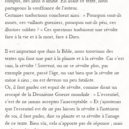
rompus, des liens d’amitié. En lisant ce texte, nous
partageons la souffrance de l’auteur.
Certaines traductions concluent ainsi : « Pourquoi sont-ils
morts, ces vaillants guerriers, pourquoi ont-ils péri, ces
illustres soldats ? » Ces questions traduisent une révolte
face à la vie et à la mort, face à Dieu.
Il est important que dans la Bible, nous trouvions des
textes qui font une part à la plainte et à la révolte. Car c’est
sain, la révolte ! Souvent, on ne se révolte plus, par
exemple parce, passé l’âge, on sait bien que la révolte ne
mène à rien ; on est devenu un peu fataliste.
Or, il faut garder cet esprit de révolte, comme disait un
rescapé de la Deuxième Guerre mondiale : « L’essentiel,
c’est de ne jamais accepter l’inacceptable. » Et j’ajouterais
que l’essentiel est de ne pas laisser la révolte à l'intérieur
de soi, il faut parler, dire sa plainte et sa révolte à l’image
de ce texte. Bien sûr, cela n’apporte pas de réponse ; mais