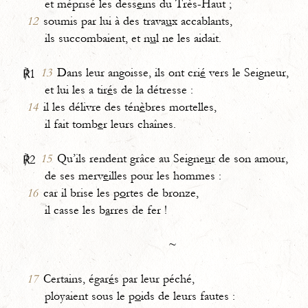
et méprisé les dess
e
ins du Très-Haut ;
12
soumis par lui à des trava
u
x accablants,
ils succombaient, et n
u
l ne les aidait.
13
Dans leur angoisse, ils ont cri
é
vers le Seigneur,
℟1
et lui les a tir
é
s de la détresse :
14
il les délivre des tén
è
bres mortelles,
il fait tomb
e
r leurs chaînes.
15
Qu’ils rendent grâce au Seigne
u
r de son amour,
℟2
de ses merv
e
illes pour les hommes :
16
car il brise les p
o
rtes de bronze,
il casse les b
a
rres de fer !
~
17
Certains, égar
é
s par leur péché,
ployaient sous le p
o
ids de leurs fautes :