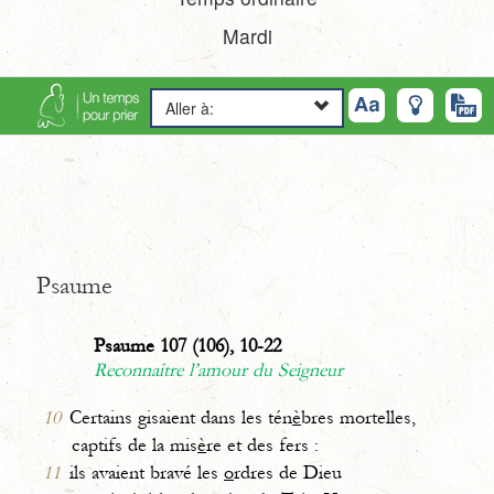
Mardi
Aller à:
Psaume
Psaume 107 (106), 10-22
Reconnaître l’amour du Seigneur
10
Certains gisaient dans les tén
è
bres mortelles,
captifs de la mis
è
re et des fers :
11
ils avaient bravé les
o
rdres de Dieu