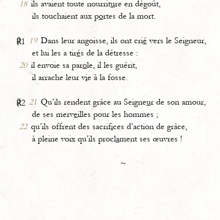
18
ils avaient toute nourrit
u
re en dégoût,
ils touchaient aux p
o
rtes de la mort.
19
Dans leur angoisse, ils ont cri
é
vers le Seigneur,
℟1
et lui les a tir
é
s de la détresse :
20
il envoie sa par
o
le, il les guérit,
il arrache leur v
i
e à la fosse.
21
Qu’ils rendent grâce au Seigne
u
r de son amour,
℟2
de ses merv
e
illes pour les hommes ;
22
qu’ils offrent des sacrif
i
ces d’action de grâce,
à pleine voix qu’ils procl
a
ment ses œuvres !
~