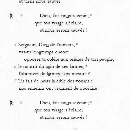
et vi
e
ns nous sauver.
4
Dieu, fais-no
u
s revenir ; *
℟
que ton visage s’éclaire,
et nous ser
o
ns sauvés !
5
Seigneur, Die
u
de l’univers, *
vas-tu longtemps encore
opposer ta colère aux pri
è
res de ton peuple,
6
le nourrir du p
a
in de ses larmes, *
l’abreuver de l
a
rmes sans mesure ?
7
Tu fais de nous la c
i
ble des voisins :
nos ennemis ont vraim
e
nt de quoi rire !
8
Dieu, fais-no
u
s revenir ; *
℟
que ton visage s’éclaire,
et nous ser
o
ns sauvés !