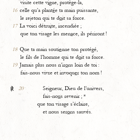
visite cette v
i
gne, protège-la,
16
celle qu’a plant
é
e ta main puissante,
le rejeton qui te d
o
it sa force.
17
La voici détru
i
te, incendiée ;
que ton visage les men
a
ce, ils périront !
18
Que ta main souti
e
nne ton protégé,
le fils de l’homme qui te d
o
it sa force.
19
Jamais plus nous n’ir
o
ns loin de toi :
fais-nous vivre et invoqu
e
r ton nom !
20
Seigneur, Dieu de l’univers,
℟
fais-no
u
s revenir ; *
que ton visage s’éclaire,
et nous ser
o
ns sauvés.