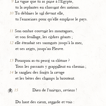
9
La vigne que tu as pr
i
se à l’Égypte,
tu la replantes en chass
a
nt des nations.
10
Tu déblaies le s
o
l devant elle,
tu l’enracines pour qu’elle empl
i
sse le pays.
11
Son ombre couvr
a
it les montagnes,
et son feuillage, les c
è
dres géants ;
12
elle étendait ses sarm
e
nts jusqu’à la mer,
et ses rej
e
ts, jusqu’au Fleuve.
13
Pourquoi as-tu perc
é
sa clôture ?
Tous les passants y grapp
i
llent en chemin ;
14
le sanglier des for
ê
ts la ravage
et les bêtes des ch
a
mps la broutent.
15
Dieu de l’univ
e
rs, reviens !
(℟)
Du haut des cieux, reg
a
rde et vois :