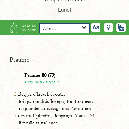
Lundi
Aller à:
Psaume
Psaume 80 (79)
Fais-nous revenir
2
Berger d’Isra
ë
l, écoute,
toi qui conduis Jos
e
ph, ton troupeau :
resplendis au-dess
u
s des Kéroubim,
3
devant Éphraïm, Benjam
i
n, Manassé !
Rév
e
ille ta vaillance