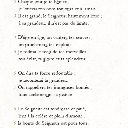
2
Chaque jour je te b
é
nirai,
je louerai ton nom toujo
u
rs et à jamais.
3
Il est grand, le Seigneur, hautem
e
nt loué ;
à sa grandeur, il n’est p
a
s de limite.
4
D’âge en âge, on vanter
a
tes œuvres,
on proclamer
a
tes exploits.
5
Je redirai le réc
i
t de tes merveilles,
ton éclat, ta gl
o
ire et ta splendeur.
6
On dira ta f
o
rce redoutable ;
je raconter
a
i ta grandeur.
7
On rappellera tes imm
e
nses bontés ;
tous acclamer
o
nt ta justice.
8
Le Seigneur est tendr
e
sse et pitié,
lent à la col
è
re et plein d’amour ;
9
la bonté du Seigne
u
r est pour tous,