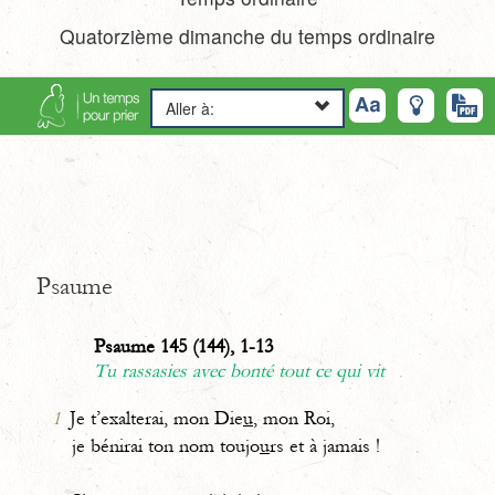
Quatorzième dimanche du temps ordinaire
Aller à:
Psaume
Psaume 145 (144), 1-13
Tu rassasies avec bonté tout ce qui vit
1
Je t’exalterai, mon Die
u
, mon Roi,
je bénirai ton nom toujo
u
rs et à jamais !