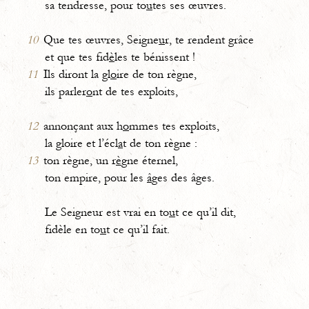
sa tendresse, pour to
u
tes ses œuvres.
10
Que tes œuvres, Seigne
u
r, te rendent grâce
et que tes fid
è
les te bénissent !
11
Ils diront la gl
o
ire de ton règne,
ils parler
o
nt de tes exploits,
12
annonçant aux h
o
mmes tes exploits,
la gloire et l’écl
a
t de ton règne :
13
ton règne, un r
è
gne éternel,
ton empire, pour les
â
ges des âges.
Le Seigneur est vrai en to
u
t ce qu’il dit,
fidèle en to
u
t ce qu’il fait.