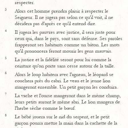
respecter.
3
Alors cet homme prendra plaisir à respecter le
Seigneur. Il ne jugera pas selon ce qu'il voit, il ne
décidera pas d'après ce qu'il entend dire.
4
Il jugera les pauvres avec justice, il sera juste pour
ceux qui, dans le pays, sont sans défense. Ses paroles
frapperont ses habitants comme un bâton. Les mots
qu'il prononcera feront mourir les gens mauvais.
5
La justice et la fidélité seront pour lui comme la
ceinture qu'on porte sans cesse autour de la taille.
6
Alors le loup habitera avec l'agneau, le léopard se
couchera près du cabri. Le veau et le jeune lion
mangeront ensemble. Un petit garçon les conduira.
7
La vache et l'ourse mangeront dans le même champ,
leurs petits auront le même abri. Le lion mangera de
l'herbe sèche comme le bœuf.
8
Le bébé jouera sur le nid du serpent, et le petit
garçon pourra mettre la main dans la cachette de la