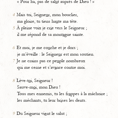
« Pour lui, pas de sal
u
t auprès de Dieu ! »
4
Mais toi, Seigne
u
r, mon bouclier,
ma gloire, tu tiens ha
u
te ma tête.
5
À pleine voix je cr
i
e vers le Seigneur ;
il me répond de sa mont
a
gne sainte.
6
Et moi, je me co
u
che et je dors ;
je m’éveille : le Seigne
u
r est mon soutien.
7
Je ne crains pas ce pe
u
ple nombreux
qui me cerne et s’av
a
nce contre moi.
8
Lève-t
o
i, Seigneur !
Sauve-m
o
i, mon Dieu !
Tous mes ennemis, tu les fr
a
ppes à la mâchoire ;
les méchants, tu leur br
i
ses les dents.
9
Du Seigneur vi
e
nt le salut ;