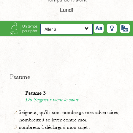
Lundi
Aller à:
Psaume
Psaume 3
Du Seigneur vient le salut
2
Seigneur, qu’ils sont nombre
u
x mes adversaires,
nombreux à se lev
e
r contre moi,
3
nombreux à déclar
e
r à mon sujet :