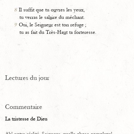
8
Il suffit que tu o
u
vres les yeux,
tu verras le sal
a
ire du méchant.
9
Oui, le Seigne
u
r est ton refuge ;
tu as fait du Très-Ha
u
t ta forteresse.
Lectures du jour
Commentaire
La tristesse de Dieu