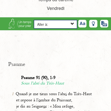
Vendredi
Aller à:
Psaume
Psaume 91 (90), 1-9
Sous l’abri du Très-Haut
1
Quand je me tiens sous l’abr
i
du Très-Haut
et repose à l’
o
mbre du Puissant,
je dis au Seigne
u
r : « Mon refuge,