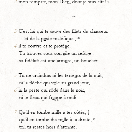
2
mon rempart, mon Die
u
, dont je suis sûr ! »
~
3
C’est lui qui te sauve des filets du chasseur
et de la p
e
ste maléfique ; *
4
il te co
u
vre et te protège.
Tu trouves sous son
a
ile un refuge :
sa fidélité est une arm
u
re, un bouclier.
5
Tu ne craindras ni les terre
u
rs de la nuit,
ni la flèche qui v
o
le au grand jour,
6
ni la peste qui r
ô
de dans le noir,
ni le fléau qui fr
a
ppe à midi.
7
Qu’il en tombe m
i
lle à tes côtés, †
qu’il en tombe dix m
i
lle à ta droite, *
toi, tu r
e
stes hors d’atteinte.