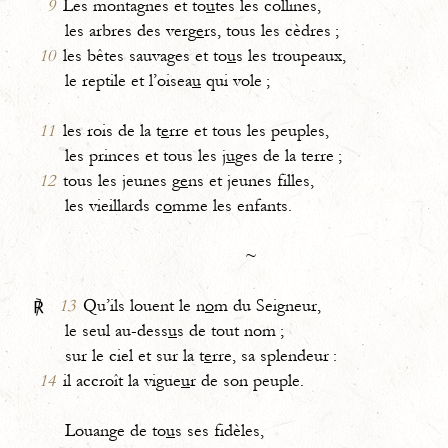
9
Les montagnes et to
u
tes les collines,
les arbres des verg
e
rs, tous les cèdres ;
10
les bêtes sauvages et to
u
s les troupeaux,
le reptile et l’oisea
u
qui vole ;
11
les rois de la t
e
rre et tous les peuples,
les princes et tous les j
u
ges de la terre ;
12
tous les jeunes g
e
ns et jeunes filles,
les vieillards c
o
mme les enfants.
~
13
Qu’ils louent le n
o
m du Seigneur,
℟
le seul au-dess
u
s de tout nom ;
sur le ciel et sur la t
e
rre, sa splendeur :
14
il accroît la vigue
u
r de son peuple.
Louange de to
u
s ses fidèles,