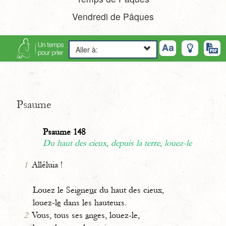
Vendredi de Pâques
Aller à:
Psaume
Psaume 148
Du haut des cieux, depuis la terre, louez-le
1
Alléluia !
Louez le Seigne
u
r du haut des cieux,
louez-l
e
dans les hauteurs.
2
Vous, tous ses
a
nges, louez-le,