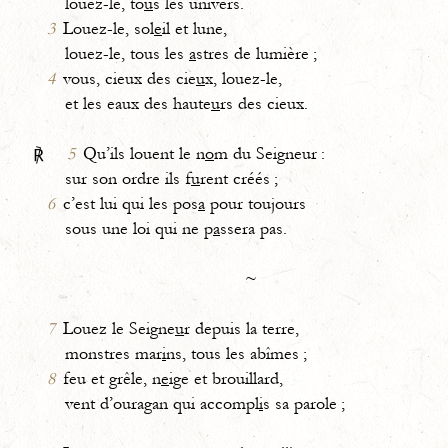
louez-le, to
u
s les univers.
3
Louez-le, sol
e
il et lune,
louez-le, tous les
a
stres de lumière ;
4
vous, cieux des cie
u
x, louez-le,
et les eaux des haute
u
rs des cieux.
5
Qu’ils louent le n
o
m du Seigneur :
℟
sur son ordre ils f
u
rent créés ;
6
c’est lui qui les pos
a
pour toujours
sous une loi qui ne p
a
ssera pas.
~
7
Louez le Seigne
u
r depuis la terre,
monstres mar
i
ns, tous les abîmes ;
8
feu et grêle, n
e
ige et brouillard,
vent d’ouragan qui accompl
i
s sa parole ;