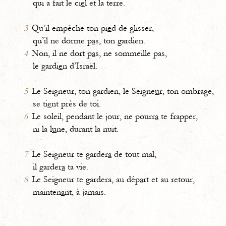
qui a fait le ci
e
l et la terre.
3
Qu’il empêche ton pi
e
d de glisser,
qu’il ne dorme p
a
s, ton gardien.
4
Non, il ne dort p
a
s, ne sommeille pas,
le gardi
e
n d’Israël.
5
Le Seigneur, ton gardien, le Seigne
u
r, ton ombrage,
se ti
e
nt près de toi.
6
Le soleil, pendant le jour, ne pourr
a
te frapper,
ni la l
u
ne, durant la nuit.
7
Le Seigneur te garder
a
de tout mal,
il garder
a
ta vie.
8
Le Seigneur te gardera, au dép
a
rt et au retour,
mainten
a
nt, à jamais.