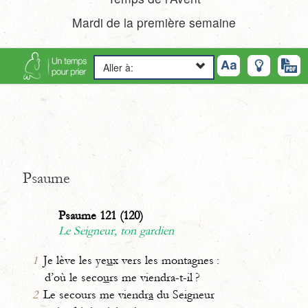
Mardi de la première semaine
Aller à:
Psaume
Psaume 121 (120)
Le Seigneur, ton gardien
1
Je lève les ye
u
x vers les montagnes :
d’où le seco
u
rs me viendra-t-il ?
2
Le secours me viendr
a
du Seigneur