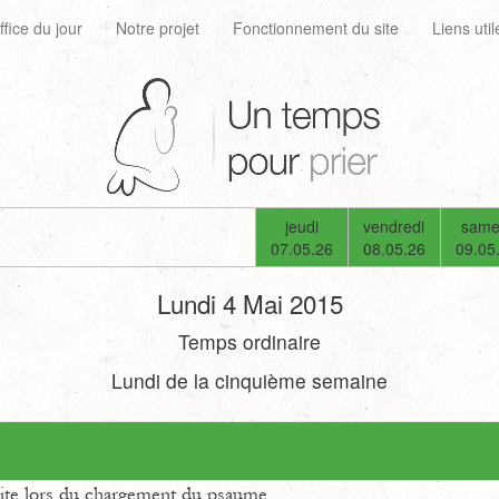
ffice du jour
Notre projet
Fonctionnement du site
Liens util
jeudi
vendredi
same
07.05.26
08.05.26
09.05
Lundi 4 Mai 2015
Temps ordinaire
Lundi de la cinquième semaine
uite lors du chargement du psaume.