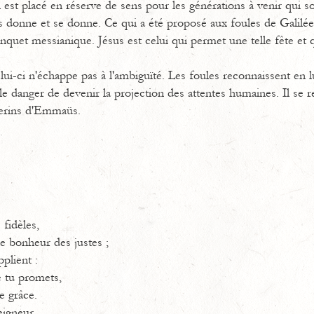
l est placé en réserve de sens pour les générations à venir qui son
us donne et se donne. Ce qui a été proposé aux foules de Galilée
nquet messianique. Jésus est celui qui permet une telle fête et 
i-ci n'échappe pas à l'ambiguïté. Les foules reconnaissent en 
le danger de devenir la projection des attentes humaines. Il se r
èlerins d'Emmaüs.
 fidèles,
le bonheur des justes ;
plient :
e tu promets,
e grâce.
eigneur.