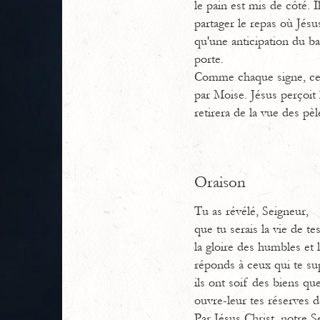
le pain est mis de côté. I
partager le repas où Jés
qu'une anticipation du ba
porte.
Comme chaque signe, celu
par Moise. Jésus perçoit 
retirera de la vue des p
Oraison
Tu as révélé, Seigneur,
que tu serais la vie de tes
la gloire des humbles et 
réponds à ceux qui te sup
ils ont soif des biens qu
ouvre-leur tes réserves d
Par Jésus Christ, notre S