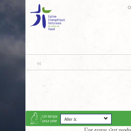
O
«
Aller à:
Une erreur s'est prod