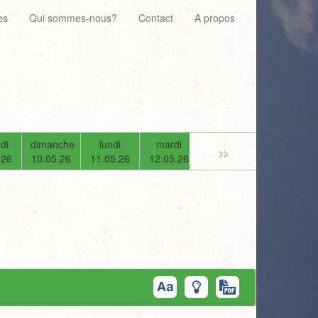
es
Qui sommes-nous?
Contact
A propos
»
di
dimanche
lundi
mardi
mercredi
jeudi
.26
10.05.26
11.05.26
12.05.26
13.05.26
14.05.26