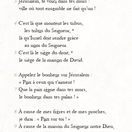
3
Jérusalem, te voic
i
dans tes murs :
ville où tout ens
e
mble ne fait qu’un !
4
C’est là que montent les tribus,
les trib
u
s du Seigneur, *
là qu’Israël doit rendre grâce
au n
o
m du Seigneur.
5
C’est là le si
è
ge du droit, *
le siège de la mais
o
n de David.
6
Appelez le bonhe
u
r sur Jérusalem :
« P
a
ix à ceux qui t’aiment !
7
Que la paix r
è
gne dans tes murs,
le bonhe
u
r dans tes palais ! »
8
À cause de mes fr
è
res et de mes proches,
je dirai : « P
a
ix sur toi ! »
9
À cause de la maison du Seigne
u
r notre Dieu,