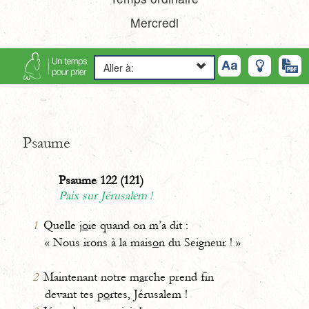
Mercredi
Aller à:
Psaume
Psaume 122 (121)
Paix sur Jérusalem !
1
Quelle j
o
ie quand on m’a dit :
« Nous irons à la mais
o
n du Seigneur ! »
2
Maintenant notre m
a
rche prend fin
devant tes p
o
rtes, Jérusalem !