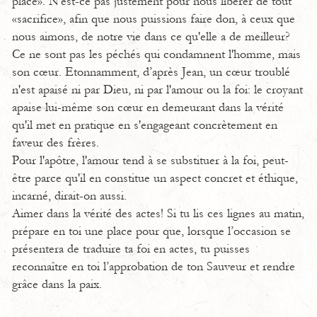
place». N'est-ce pas justement pour nous libérer de tout
«sacrifice», afin que nous puissions faire don, à ceux que
nous aimons, de notre vie dans ce qu'elle a de meilleur?
Ce ne sont pas les péchés qui condamnent l'homme, mais
son cœur. Etonnamment, d’après Jean, un cœur troublé
n'est apaisé ni par Dieu, ni par l'amour ou la foi: le croyant
apaise lui-même son cœur en demeurant dans la vérité
qu'il met en pratique en s'engageant concrètement en
faveur des frères.
Pour l'apôtre, l'amour tend à se substituer à la foi, peut-
être parce qu'il en constitue un aspect concret et éthique,
incarné, dirait-on aussi.
Aimer dans la vérité des actes! Si tu lis ces lignes au matin,
prépare en toi une place pour que, lorsque l’occasion se
présentera de traduire ta foi en actes, tu puisses
reconnaître en toi l’approbation de ton Sauveur et rendre
grâce dans la paix.