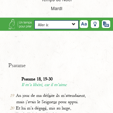
Mardi
Aller à:
Psaume
Psaume 18, 19-30
Il m’a libéré, car il m’aime
19
Au jour de ma déf
a
ite ils m’attendaient,
mais j’avais le Seigne
u
r pour appui.
20
Et lui m’a dégag
é
, mis au large,