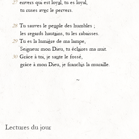
27
envers qui est loy
a
l, tu es loyal,
tu ruses av
e
c le pervers.
28
Tu sauves le pe
u
ple des humbles ;
les regards haut
a
ins, tu les rabaisses.
29
Tu es la lumi
è
re de ma lampe,
Seigneur mon Dieu, tu écl
a
ires ma nuit.
30
Grâce à toi, je sa
u
te le fossé,
grâce à mon Dieu, je franch
i
s la muraille.
~
Lectures du jour