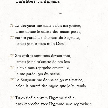
il m’a libér
é
, car il m’aime.
~
21
Le Seigneur me traite sel
o
n ma justice,
il me donne le sal
a
ire des mains pures,
22
car j’ai gardé les chem
i
ns du Seigneur,
jamais je n’ai trah
i
mon Dieu.
23
Ses ordres sont to
u
s devant moi,
jamais je ne m’éc
a
rte de ses lois.
24
Je suis sans repr
o
che envers lui,
je me garde l
o
in du péché.
25
Le Seigneur me donne sel
o
n ma justice,
selon la pureté des m
a
ins que je lui tends.
26
Tu es fidèle envers l’h
o
mme fidèle,
sans reproche avec l’h
o
mme sans reproche ;