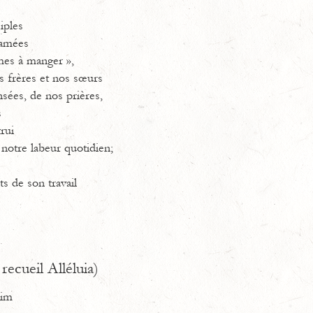
ciples
famées
es à manger »,
s frères et nos sœurs
sées, de nos prières,
s
trui
 notre labeur quotidien;
ts de son travail
.
recueil Alléluia)
aim