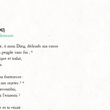
42)
 demeure
ce, ô mon Die
u
, défends ma cause
pe
u
ple sans foi ; *
r
u
se et trahit,
i.
ma forteresse :
i me rejeter ? *
 assombri,
r l’ennemi ?
e et ta vérité :