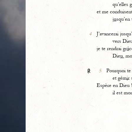
qu’elles g
et me conduisent
j
u
squ’en 
4
J’avancerai jusqu’
vers Dieu qu
je te rendrai gr
â
c
Die
u
, mo
5
Pourquoi te
℟
et gém
i
r 
Espère en Dieu 
il est mon 