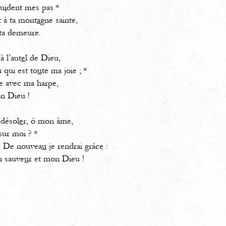
u
i
dent mes pas *
 à ta mont
a
gne sainte,
ta demeure.
à l’aut
e
l de Dieu,
i est to
u
te ma joie ; *
e avec ma harpe,
n Dieu !
 désol
e
r, ô mon âme,
sur moi ? *
! De nouvea
u
je rendrai grâce :
sauve
u
r et mon Dieu !