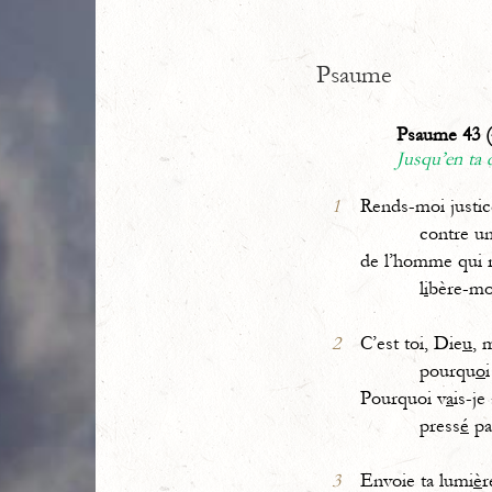
Psaume
Psaume 43 (
Jusqu’en ta
1
Rends-moi justi
contre un 
de l’homme qui 
l
i
bère-mo
2
C’est toi, Die
u
, 
pourqu
o
Pourquoi v
a
is-je
press
é
pa
3
Envoie ta lumi
è
r