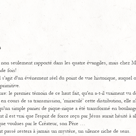
s
t non seulement rapporté dans les quatre évangiles, mais chez Ma
de fois!
il s'agit d'un événement réel du point de vue historique, auquel
primitive.
e: le premier témoin de ce haut fait, qu'en a-t-il vraiment vu d
a, en cours de sa transmission, ‘miraculé’ cette distribution, elle 
 qu'un simple panier de pique-nique a été transformé en boulanger
il est vrai que l'esprit de force reçu par Jésus aurait hésité à a
s que voulues par le Créateur, son Père …
t passé restera à jamais un mystère, un silence riche de sens.