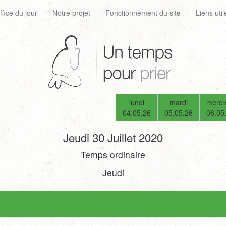
ffice du jour
Notre projet
Fonctionnement du site
Liens util
lundi
mardi
mercr
04.05.26
05.05.26
06.05
Jeudi 30 Juillet 2020
Temps ordinaire
Jeudi