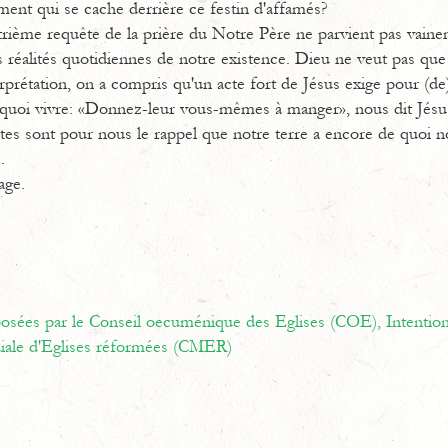
ment qui se cache derrière ce festin d'affamés?
trième requête de la prière du Notre Père ne parvient pas vainem
s réalités quotidiennes de notre existence. Dieu ne veut pas que
rprétation, on a compris qu'un acte fort de Jésus exige pour (de
uoi vivre: «Donnez-leur vous-mêmes à manger», nous dit Jésu
tes sont pour nous le rappel que notre terre a encore de quoi no
.
age.
oposées par le Conseil oecuménique des Eglises (COE),
Intentio
ale d'Eglises réformées (CMER)