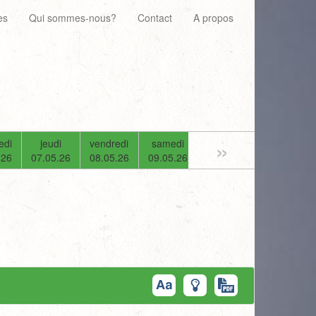
es
Qui sommes-nous?
Contact
A propos
»
edi
jeudi
vendredi
samedi
dimanche
lundi
.26
07.05.26
08.05.26
09.05.26
10.05.26
11.05.26