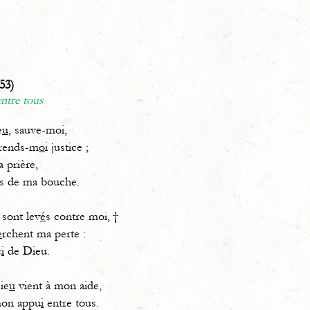
53)
ntre tous
e
u
, sauve-moi,
 rends-m
o
i justice ;
 prière,
es de ma bouche.
 sont lev
é
s contre moi, †
e
rchent ma perte :
c
i
de Dieu.
ie
u
vient à mon aide,
mon appu
i
entre tous.