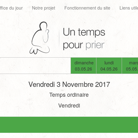
ffice du jour
Notre projet
Fonctionnement du site
Liens util
dimanche
lundi
mard
03.05.26
04.05.26
05.05
Vendredi 3 Novembre 2017
Temps ordinaire
Vendredi