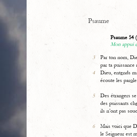
Psaume
Psaume 54 (
Mon appui e
3
Par ton nom, Di
par ta puissance
4
Dieu, ent
e
nds ma
écoute les par
o
l
5
Des étrangers se
des puissants ch
ils n’ont pas sou
6
Mais voici que D
le Seigneur est 