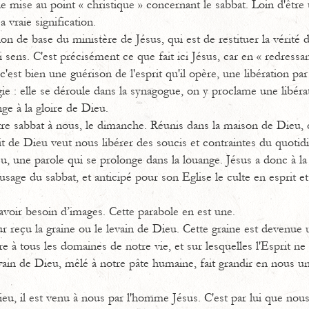
ne mise au point « christique » concernant le sabbat. Loin d'être 
a vraie signification.
tion de base du ministère de Jésus, qui est de restituer la vérité d
 sens. C'est précisément ce que fait ici Jésus, car en « redress
, c'est bien une guérison de l'esprit qu'il opère, une libération pa
 : elle se déroule dans la synagogue, on y proclame une libérati
ge à la gloire de Dieu.
tre sabbat à nous, le dimanche. Réunis dans la maison de Dieu,
rit de Dieu veut nous libérer des soucis et contraintes du quotidi
u, une parole qui se prolonge dans la louange. Jésus a donc à l
usage du sabbat, et anticipé pour son Eglise le culte en esprit et
voir besoin d’images. Cette parabole en est une.
 reçu la graine ou le levain de Dieu. Cette graine est devenue 
e à tous les domaines de notre vie, et sur lesquelles l'Esprit ne
vain de Dieu, mêlé à notre pâte humaine, fait grandir en nous u
ieu, il est venu à nous par l'homme Jésus. C'est par lui que nou