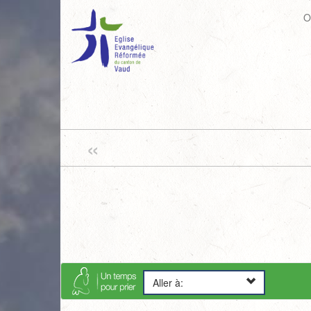
O
«
Aller à: