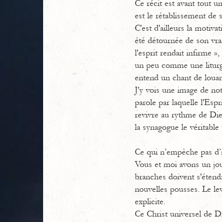
Ce récit est avant tout u
est le rétablissement de s
C'est d'ailleurs la motiva
été détournée de son vrai
l'esprit rendait infirme »
un peu comme une liturgie
entend un chant de louan
J'y vois une image de no
parole par laquelle l'Esp
revivre au rythme de Die
la synagogue le véritable 
Ce qui n’empêche pas d’a
Vous et moi avons un jour
branches doivent s'étendr
nouvelles pousses. Le le
explicite.
Ce Christ universel de D