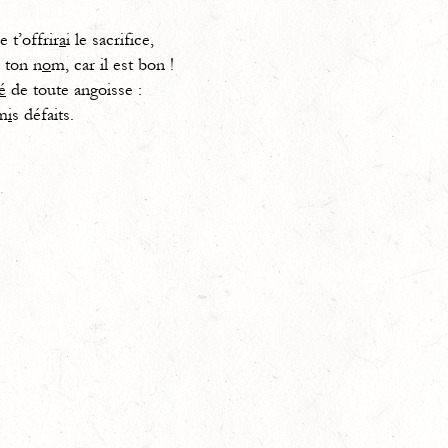
 t’offrir
a
i le sacrifice,
à ton n
o
m, car il est bon !
é
de toute angoisse :
em
i
s défaits.