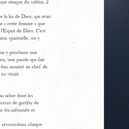
une attaque du sabbat, il
e la loi de Dieu, qui avait
ant » cette femme « que
r l'Esprit de Dieu. C'est
on spirituelle, on y
 on y proclame une
en, une parole qui fait
a fois montré au chef de
 en vérité.
un arbre dont les
 cesse de greffer de
ne foi informée et
s ressuscitons chaque