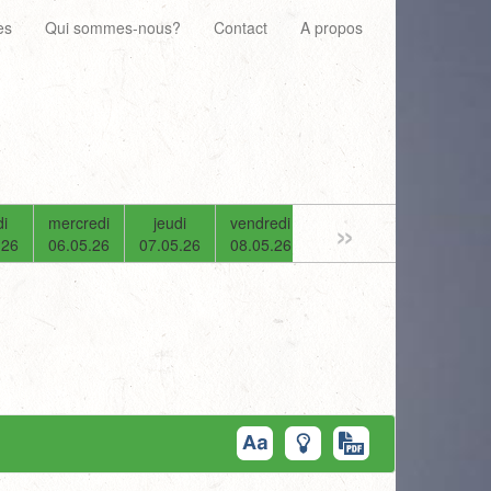
es
Qui sommes-nous?
Contact
A propos
»
i
mercredi
jeudi
vendredi
samedi
dimanche
.26
06.05.26
07.05.26
08.05.26
09.05.26
10.05.26