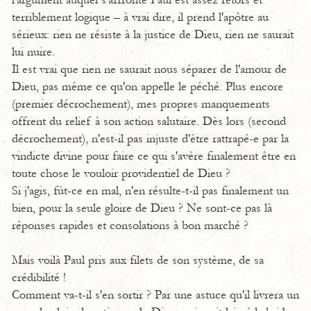
l'argument auquel s'affronte Paul est assez retors et
terriblement logique – à vrai dire, il prend l'apôtre au
sérieux: rien ne résiste à la justice de Dieu, rien ne saurait
lui nuire.
Il est vrai que rien ne saurait nous séparer de l'amour de
Dieu, pas même ce qu'on appelle le péché. Plus encore
(premier décrochement), mes propres manquements
offrent du relief à son action salutaire. Dès lors (second
décrochement), n'est-il pas injuste d'être rattrapé-e par la
vindicte divine pour faire ce qui s'avère finalement être en
toute chose le vouloir providentiel de Dieu ?
Si j'agis, fût-ce en mal, n'en résulte-t-il pas finalement un
bien, pour la seule gloire de Dieu ? Ne sont-ce pas là
réponses rapides et consolations à bon marché ?
Mais voilà Paul pris aux filets de son système, de sa
crédibilité !
Comment va-t-il s'en sortir ? Par une astuce qu'il livrera un