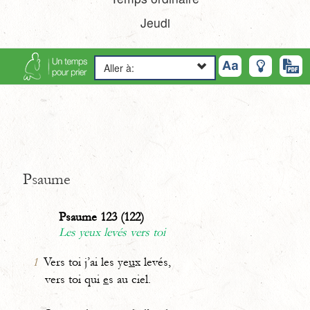
Jeudi
Aller à:
Psaume
Psaume 123 (122)
Les yeux levés vers toi
1
Vers toi j’ai les ye
u
x levés,
vers toi qui
e
s au ciel.