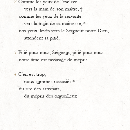
2
Comme les yeux de l’esclave
vers la m
a
in de son maître, †
comme les yeux de la servante
vers la m
a
in de sa maîtresse, *
nos yeux, levés vers le Seigneur notre Dieu,
att
e
ndent sa pitié.
3
Pitié pour nous, Seigne
u
r, pitié pour nous :
notre âme est rassasi
é
e de mépris.
4
C’en est trop,
nous s
o
mmes rassasiés *
du rire des satisfaits,
du mépr
i
s des orgueilleux !