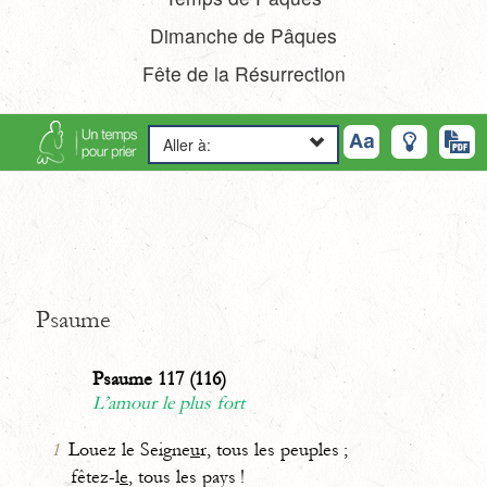
Dimanche de Pâques
Fête de la Résurrection
Aller à:
Psaume
Psaume 117 (116)
L’amour le plus fort
1
Louez le Seigne
u
r, tous les peuples ;
fêtez-l
e
, tous les pays !