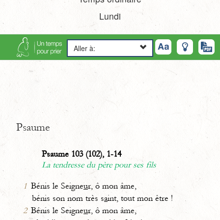
Lundi
Aller à:
Psaume
Psaume 103 (102), 1-14
La tendresse du père pour ses fils
1
Bénis le Seigne
u
r, ô mon âme,
bénis son nom très s
a
int, tout mon être !
2
Bénis le Seigne
u
r, ô mon âme,