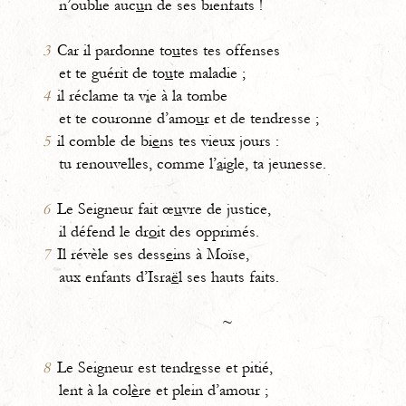
n’oublie auc
u
n de ses bienfaits !
3
Car il pardonne to
u
tes tes offenses
et te guérit de to
u
te maladie ;
4
il réclame ta v
i
e à la tombe
et te couronne d’amo
u
r et de tendresse ;
5
il comble de bi
e
ns tes vieux jours :
tu renouvelles, comme l’
a
igle, ta jeunesse.
6
Le Seigneur fait œ
u
vre de justice,
il défend le dr
o
it des opprimés.
7
Il révèle ses dess
e
ins à Moïse,
aux enfants d’Isra
ë
l ses hauts faits.
~
8
Le Seigneur est tendr
e
sse et pitié,
lent à la col
è
re et plein d’amour ;