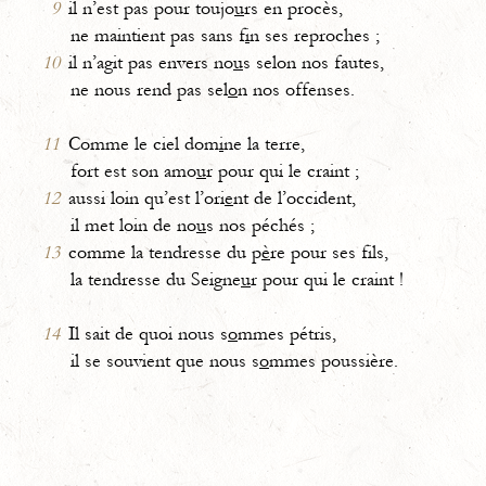
9
il n’est pas pour toujo
u
rs en procès,
ne maintient pas sans f
i
n ses reproches ;
10
il n’agit pas envers no
u
s selon nos fautes,
ne nous rend pas sel
o
n nos offenses.
11
Comme le ciel dom
i
ne la terre,
fort est son amo
u
r pour qui le craint ;
12
aussi loin qu’est l’ori
e
nt de l’occident,
il met loin de no
u
s nos péchés ;
13
comme la tendresse du p
è
re pour ses fils,
la tendresse du Seigne
u
r pour qui le craint !
14
Il sait de quoi nous s
o
mmes pétris,
il se souvient que nous s
o
mmes poussière.