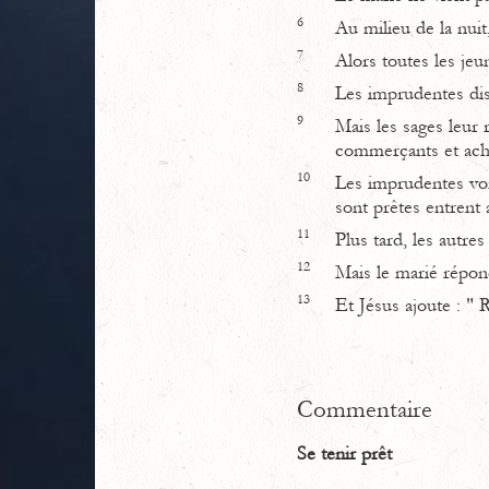
6
Au milieu de la nuit
7
Alors toutes les jeun
8
Les imprudentes dis
9
Mais les sages leur 
commerçants et ache
10
Les imprudentes vont
sont prêtes entrent 
11
Plus tard, les autres
12
Mais le marié répond 
13
Et Jésus ajoute : " 
Commentaire
Se tenir prêt