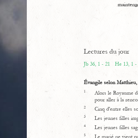
mainten
a
Lectures du jour
Jb 36, 1 - 21
He 13, 1 -
Évangile selon Matthieu, 
1
Alors le Royaume des
pour aller à la renc
2
Cinq d'entre elles s
3
Les jeunes filles im
4
Les jeunes filles sa
5
Le marié ne vient pa