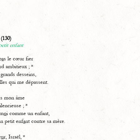
(130)
tit enfant
p
a
s le cœur fier
rd ambitieux ; *
 grands desseins,
illes qui me dépassent.
ns mon âme
silencieuse ; *
 m
o
i comme un enfant,
tit enf
a
nt contre sa mère.
e
u
r, Israël, *