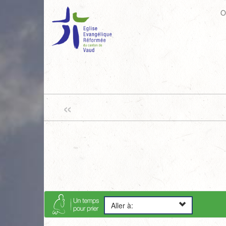
O
«
Aller à: