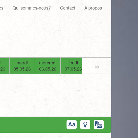
es
Qui sommes-nous?
Contact
A propos
»
i
mardi
mercredi
jeudi
vendredi
samedi
.26
05.05.26
06.05.26
07.05.26
08.05.26
09.05.26