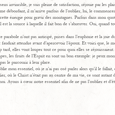
sens invincible, je suis pleine de satisfaction, réjouie par les plai
e débordant, il m’arrive parfois de l’oublier, lui, le commencem
cette énergie pour gravir des montagnes. Parfois dans mon quotid
 est la source à laquelle il fait bon de s’abreuver. Oui, quand tou
re parabole n’ont pas anticipé, prises dans l’euphorie et la joie
r faudrait attendre avant d’apercevoir l’époux. Et voici que, le 
op tard, elles vont louper tout ce pour quoi elles se réjouissaient
pes, les fruits de l’Esprit en sont un bon exemple: je peux mont
as le parcourir à leur place.
lie mon essentiel, où je n’ai pas osé parler alors qu’il le fallait, 
er, où le Christ n’était pas au centre de ma vie, ce sont autant 
i. Ayons à cœur notre essentiel afin de ne pas l’oublier et d’êt