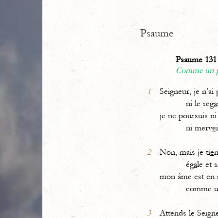
Psaume
Psaume 131 
Comme un pe
1
Seigneur, je n’ai 
ni le reg
a
je ne poursu
i
s ni
ni merv
e
2
Non, mais je ti
e
ég
a
le et 
mon âme est en
comme un pe
3
Attends le Seign