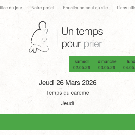
ffice du jour
Notre projet
Fonctionnement du site
Liens util
samedi
dimanche
lund
02.05.26
03.05.26
04.05
Jeudi 26 Mars 2026
Temps du carême
Jeudi