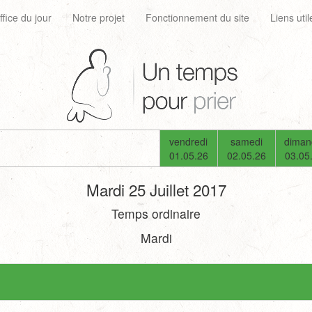
ffice du jour
Notre projet
Fonctionnement du site
Liens util
vendredi
samedi
diman
01.05.26
02.05.26
03.05
Mardi 25 Juillet 2017
Temps ordinaire
Mardi