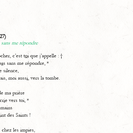
27)
s sans me répondre
her, c’est t
o
i que j’appelle : †
p
a
s sans me répondre, *
le silence,
, moi auss
i
, vers la tombe.
de ma prière
cr
i
e vers toi, *
 mains
a
int des Saints !
s chez les impies,