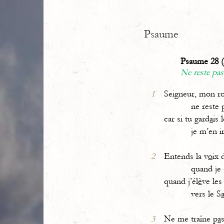
Psaume
Psaume 28 (
Ne reste pa
1
Seigneur, mon roc
ne reste 
car si tu gard
a
is 
je m’en irais
2
Entends la v
o
ix 
quand je 
quand j’él
è
ve les
vers le S
3
Ne me traîne p
a