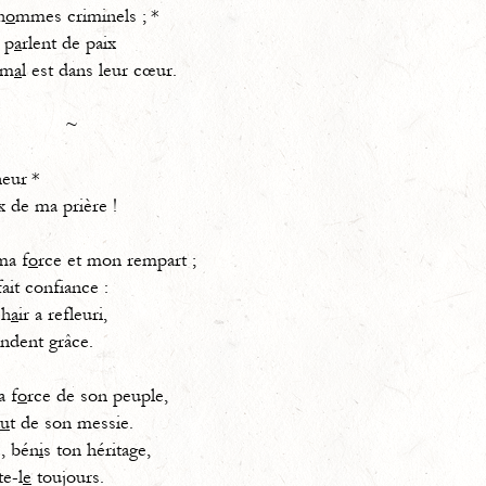
h
o
mmes criminels ; *
s p
a
rlent de paix
m
a
l est dans leur cœur.
~
neur *
x de ma prière !
ma f
o
rce et mon rempart ;
fait confiance :
ch
a
ir a refleuri,
ndent grâce.
a f
o
rce de son peuple,
u
t de son messie.
, bén
i
s ton héritage,
te-l
e
toujours.