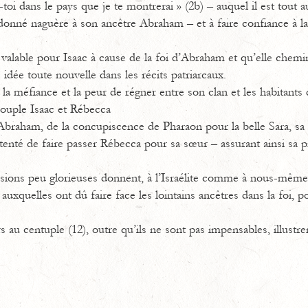
-toi dans le pays que je te montrerai » (2b) – auquel il est tout au
donné naguère à son ancêtre Abraham – et à faire confiance à la
valable pour Isaac à cause de la foi d’Abraham et qu’elle chemi
dée toute nouvelle dans les récits patriarcaux.
a méfiance et la peur de régner entre son clan et les habitants 
couple Isaac et Rébecca
ar Abraham, de la concupiscence de Pharaon pour la belle Sara, s
il tenté de faire passer Rébecca pour sa sœur – assurant ainsi sa 
sions peu glorieuses donnent, à l’Israélite comme à nous-même
 auxquelles ont dû faire face les lointains ancêtres dans la foi, 
 au centuple (12), outre qu’ils ne sont pas impensables, illustre