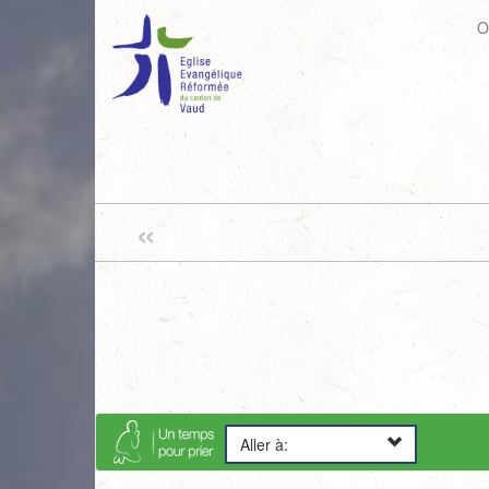
O
«
Aller à: