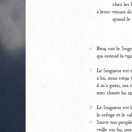
chez les 
à leurs voisins il
quand le 
6
Bén
i
soit le Seig
qui entend la v
o
i
7
Le Seigneur est 
à lui, mon cœ
u
r 
il m’a guéri, ma 
mes chants lui r
e
8
Le Seigneur est l
le refuge et le sal
9
Sauve ton peuple
veille sur lui, por