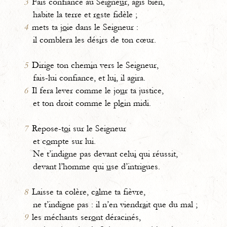
3
Fais confiance au Seigne
u
r, agis bien,
habite la terre et r
e
ste fidèle ;
4
mets ta j
o
ie dans le Seigneur :
il comblera les dés
i
rs de ton cœur.
5
Dirige ton chem
i
n vers le Seigneur,
fais-lui confiance, et lu
i
, il agira.
6
Il fera lever comme le jo
u
r ta justice,
et ton droit comme le pl
e
in midi.
7
Repose-t
o
i sur le Seigneur
et c
o
mpte sur lui.
Ne t’indigne pas devant celu
i
qui réussit,
devant l’homme qui
u
se d’intrigues.
8
Laisse ta colère, c
a
lme ta fièvre,
ne t’indigne pas : il n’en viendr
a
it que du mal ;
9
les méchants ser
o
nt déracinés,