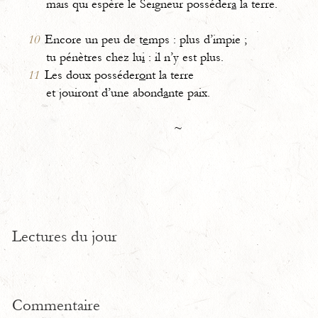
mais qui espère le Seigneur posséder
a
la terre.
10
Encore un peu de t
e
mps : plus d’impie ;
tu pénètres chez lu
i
: il n’y est plus.
11
Les doux posséder
o
nt la terre
et jouiront d’une abond
a
nte paix.
~
Lectures du jour
Commentaire