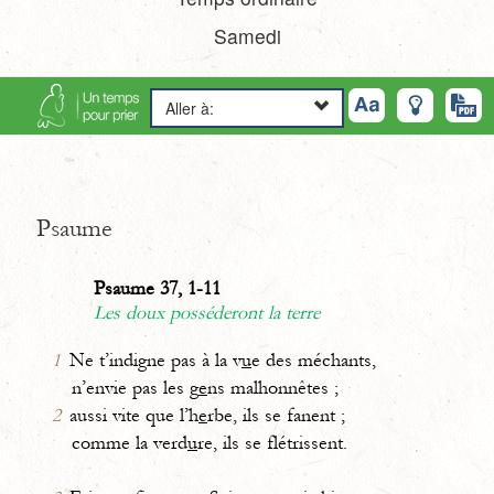
Samedi
Aller à:
Psaume
Psaume 37, 1-11
Les doux posséderont la terre
1
Ne t’indigne pas à la v
u
e des méchants,
n’envie pas les g
e
ns malhonnêtes ;
2
aussi vite que l’h
e
rbe, ils se fanent ;
comme la verd
u
re, ils se flétrissent.