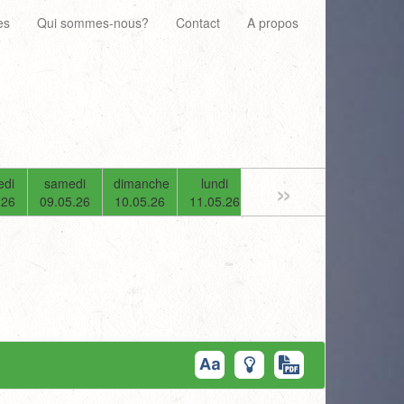
es
Qui sommes-nous?
Contact
A propos
»
edi
samedi
dimanche
lundi
mardi
mercredi
.26
09.05.26
10.05.26
11.05.26
12.05.26
13.05.26