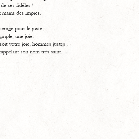
 de ses fidèles *
x m
a
ins des impies.
 sem
é
e pour le juste,
s
i
mple, une joie.
oit votre j
o
ie, hommes justes ;
rappel
a
nt son nom très saint.