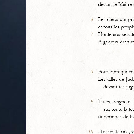
devant le Maître 
6
Les cieux ont pr
et tous les peupl
7
Honte aux servite
À genoux devant
8
Pour Sion qui en
Les villes de Jud
devant tes jug
9
Tu es, Seigneur,
sur to
u
te la te
tu domines de h
10
Haïssez le mal, 