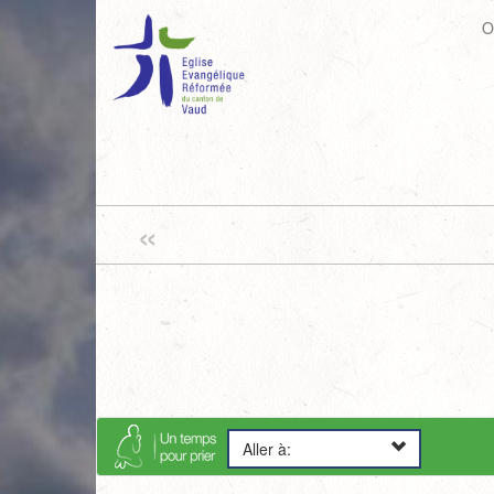
O
«
Aller à: