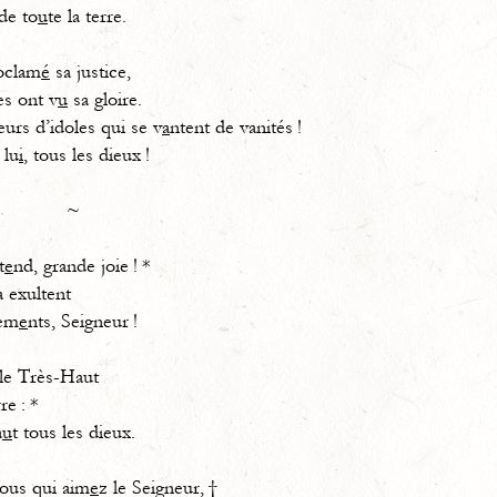
de to
u
te la terre.
oclam
é
sa justice,
es ont v
u
sa gloire.
urs d’idoles qui se v
a
ntent de vanités !
 lu
i
, tous les dieux !
~
t
e
nd, grande joie ! *
a exultent
em
e
nts, Seigneur !
 le Très-Haut
rre : *
a
u
t tous les dieux.
vous qui aim
e
z le Seigneur, †