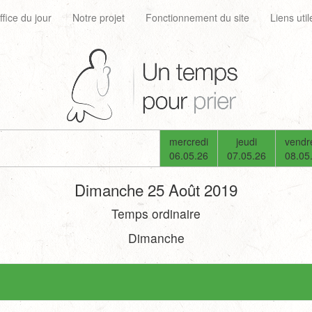
ffice du jour
Notre projet
Fonctionnement du site
Liens util
mercredi
jeudi
vendr
06.05.26
07.05.26
08.05
Dimanche 25 Août 2019
Temps ordinaire
Dimanche