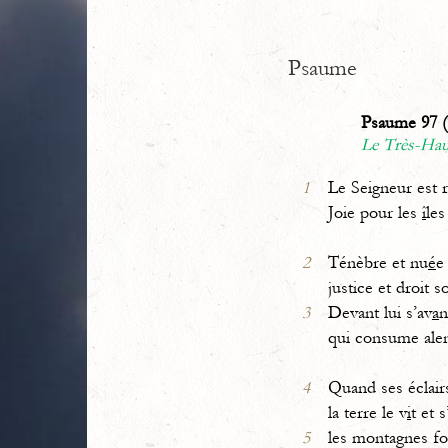
Psaume
Psaume 97 (
Le Très-Haut
1
Le Seigneur est r
Joie pour les
î
les
2
Ténèbre et nu
é
e
justice et droit s
3
Devant lui s’av
a
n
qui consume ale
4
Quand ses éclair
la terre le v
i
t et s
5
les montagnes f