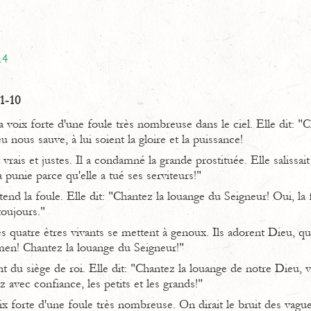
14
 1-10
a voix forte d'une foule très nombreuse dans le ciel. Elle dit: "
 nous sauve, à lui soient la gloire et la puissance!
rais et justes. Il a condamné la grande prostituée. Elle salissait 
a punie parce qu'elle a tué ses serviteurs!"
nd la foule. Elle dit: "Chantez la louange du Seigneur! Oui, la
toujours."
s quatre êtres vivants se mettent à genoux. Ils adorent Dieu, qui 
Amen! Chantez la louange du Seigneur!"
t du siège de roi. Elle dit: "Chantez la louange de notre Dieu, v
z avec confiance, les petits et les grands!"
ix forte d'une foule très nombreuse. On dirait le bruit des vague