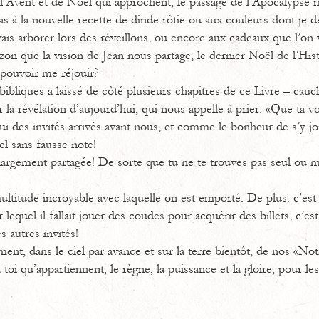
’Avent et de Noël qui approchent, le passage de l’Apocalypse 
as à la nouvelle recette de dinde rôtie ou aux couleurs dont je dé
vais arborer lors des réveillons, ou encore aux cadeaux que l’on
izon que la vision de Jean nous partage, le dernier Noël de l’Hi
s pouvoir me réjouir?
s bibliques a laissé de côté plusieurs chapitres de ce Livre – cau
la révélation d’aujourd’hui, qui nous appelle à prier: «Que ta v
i des invités arrivés avant nous, et comme le bonheur de s’y jo
el sans fausse note!
 largement partagée! De sorte que tu ne te trouves pas seul ou m
ultitude incroyable avec laquelle on est emporté. De plus: c’est 
 lequel il fallait jouer des coudes pour acquérir des billets, c’e
s autres invités!
ent, dans le ciel par avance et sur la terre bientôt, de nos «N
 toi qu’appartiennent, le règne, la puissance et la gloire, pour les