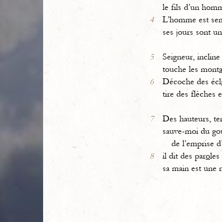
le fils d’un hom
4
L’homme est se
ses jours sont u
5
Seigneur, incline 
touche les mont
6
Décoche des écl
tire des flèches e
7
Des hauteurs, te
sauve-moi du gou
de l’emprise d
8
il dit des par
o
les
sa main est une