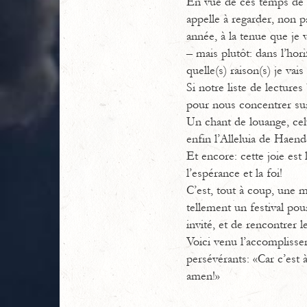
En vue de ces temps de l
appelle à regarder, non p
année, à la tenue que je 
– mais plutôt: dans l’hor
quelle(s) raison(s) je vai
Si notre liste de lecture
pour nous concentrer sur 
Un chant de louange, celu
enfin l’Alleluia de Haend
Et encore: cette joie est
l’espérance et la foi!
C’est, tout à coup, une m
tellement un festival pour
invité, et de rencontrer le
Voici venu l’accomplissem
persévérants: «Car c’est à
amen!»