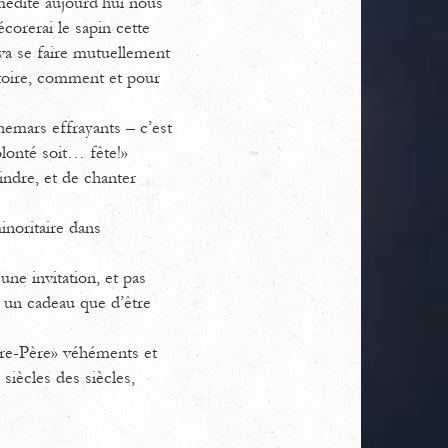
médité aujourd’hui nous
corerai le sapin cette
 va se faire mutuellement
stoire, comment et pour
chemars effrayants – c’est
olonté soit… fête!»
indre, et de chanter
inoritaire dans
une invitation, et pas
st un cadeau que d’être
otre-Père» véhéments et
 siècles des siècles,