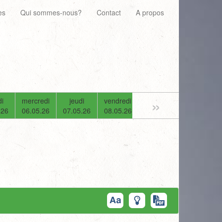
es
Qui sommes-nous?
Contact
A propos
»
i
mercredi
jeudi
vendredi
samedi
dimanche
.26
06.05.26
07.05.26
08.05.26
09.05.26
10.05.26