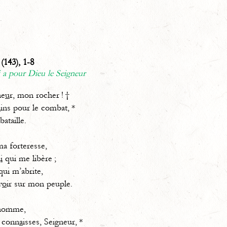
(143), 1-8
 a pour Dieu le Seigneur
ne
u
r, mon rocher ! †
a
ins pour le combat, *
bataille.
ma forteresse,
u
i
qui me libère ;
qui m’abrite,
v
o
ir sur mon peuple.
’homme,
 conn
a
isses, Seigneur, *