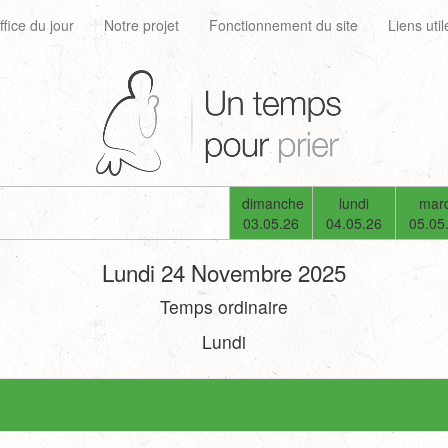
ffice du jour
Notre projet
Fonctionnement du site
Liens util
dimanche
lundi
mard
03.05.26
04.05.26
05.05
Lundi 24 Novembre 2025
Temps ordinaire
Lundi