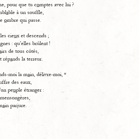
me, pour que tu c
o
mptes avec lui ?
mbl
a
ble à un souffle,
ne
o
mbre qui passe.
les cie
u
x et descends ;
a
gnes : qu’elles brûlent !
a
irs de tous côtés,
t rép
a
nds la terreur.
nds-moi la m
a
in, délivre-moi, *
ffre des eaux,
’un pe
u
ple étranger :
 mensongères,
 m
a
in parjure.