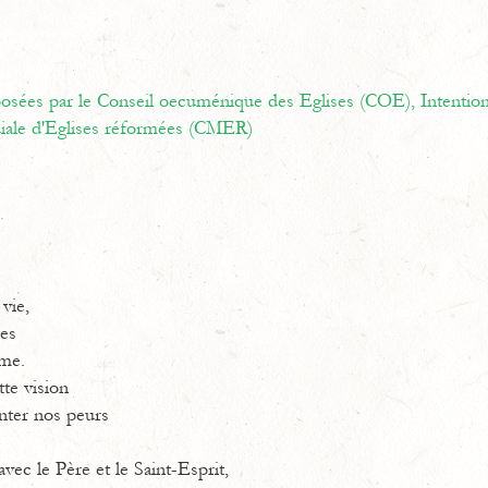
oposées par le Conseil oecuménique des Eglises (COE),
Intentio
ale d'Eglises réformées (CMER)
 vie,
ces
ume.
te vision
nter nos peurs
avec le Père et le Saint-Esprit,