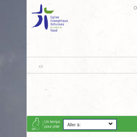
O
«
Aller à: