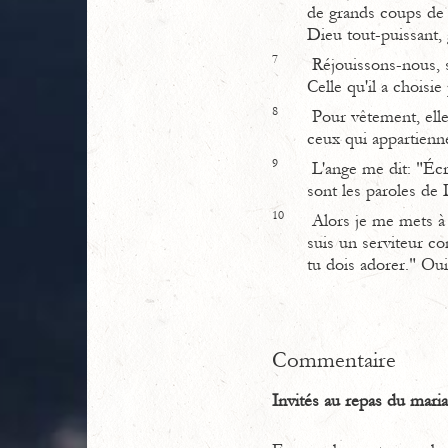
de grands coups de 
Dieu tout-puissant
7
Réjouissons-nous, s
Celle qu'il a choisie 
8
Pour vêtement, elle a
ceux qui appartienn
9
L'ange me dit: "Écri
sont les paroles de
10
Alors je me mets à g
suis un serviteur c
tu dois adorer." Oui
Commentaire
Invités au repas du maria