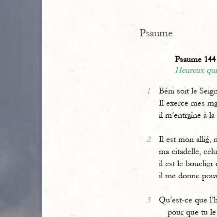
Psaume
Psaume 144 
Heureux qui
1
Béni soit le Seig
Il exerce mes m
il m’entr
a
îne à la 
2
Il est mon alli
é
, 
ma citadelle, cel
il est le boucli
e
r 
il me donne pou
3
Qu’est-ce que l
pour que tu le