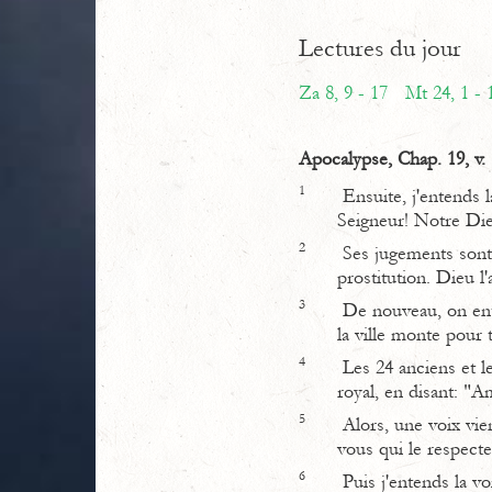
Lectures du jour
Za 8, 9 - 17
Mt 24, 1 - 
Apocalypse, Chap. 19, v.
1
Ensuite, j'entends l
Seigneur! Notre Dieu
2
Ses jugements sont v
prostitution. Dieu l'
3
De nouveau, on ente
la ville monte pour 
4
Les 24 anciens et le
royal, en disant: "
5
Alors, une voix vien
vous qui le respecte
6
Puis j'entends la vo