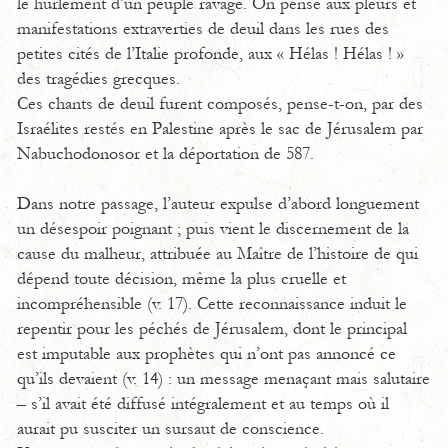
le hurlement d’un peuple ravagé. On pense aux pleurs et
manifestations extraverties de deuil dans les rues des
petites cités de l’Italie profonde, aux « Hélas ! Hélas ! »
des tragédies grecques.
Ces chants de deuil furent composés, pense-t-on, par des
Israélites restés en Palestine après le sac de Jérusalem par
Nabuchodonosor et la déportation de 587.
Dans notre passage, l’auteur expulse d’abord longuement
un désespoir poignant ; puis vient le discernement de la
cause du malheur, attribuée au Maître de l’histoire de qui
dépend toute décision, même la plus cruelle et
incompréhensible (v. 17). Cette reconnaissance induit le
repentir pour les péchés de Jérusalem, dont le principal
est imputable aux prophètes qui n’ont pas annoncé ce
qu’ils devaient (v. 14) : un message menaçant mais salutaire
– s’il avait été diffusé intégralement et au temps où il
aurait pu susciter un sursaut de conscience.