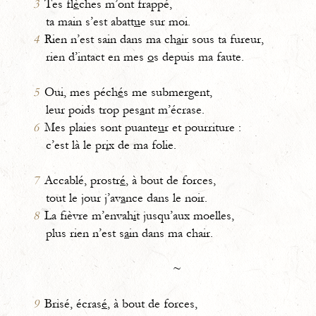
3
Tes fl
è
ches m’ont frappé,
ta main s’est abatt
u
e sur moi.
4
Rien n’est sain dans ma ch
a
ir sous ta fureur,
rien d’intact en mes
o
s depuis ma faute.
5
Oui, mes péch
é
s me submergent,
leur poids trop pes
a
nt m’écrase.
6
Mes plaies sont puante
u
r et pourriture :
c’est là le pr
i
x de ma folie.
7
Accablé, prostr
é
, à bout de forces,
tout le jour j’av
a
nce dans le noir.
8
La fièvre m’envah
i
t jusqu’aux moelles,
plus rien n’est s
a
in dans ma chair.
~
9
Brisé, écras
é
, à bout de forces,