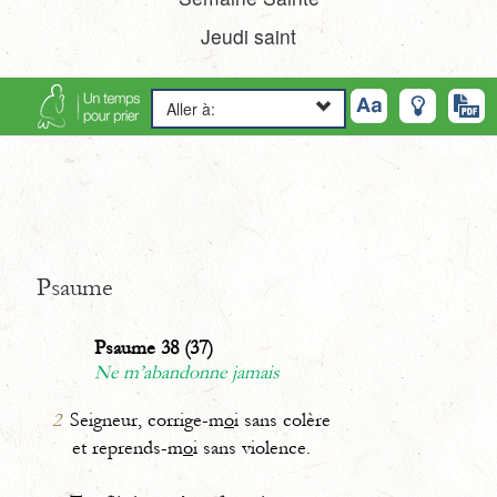
Jeudi saint
Aller à:
Psaume
Psaume 38 (37)
Ne m’abandonne jamais
2
Seigneur, corrige-m
o
i sans colère
et reprends-m
o
i sans violence.