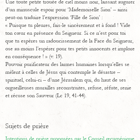
Une toute petite trouée de ciel moins noir, laissant augurer
d’un minuscule espoir pour ‘Mademoiselle Sion’ – ainsi
peut-on traduire l’expression ‘Fille de Sion’ :
« Puisque tu pleures, fais-le sincèrement et à fond ! Vide
ton cœur en présence du Seigneur. Si ce n’est pour toi
que tu espères un radoucissement de la Face du Seigneur,
ose au moins l’espérer pour tes petits innocents et implore
en conséquence ! » (v. 19).
Pouvoir purificateur des larmes humaines lorsqu’elles se
mêlent à celles de Jésus qui contemple le désastre –
spirituel, celui-ci – d’une Jérusalem qui, du haut de ses
orgueilleuses murailles reconstruites, refuse, réfute, renie
et récuse son Sauveur (Lc 19, 41-44).
Sujets de prière
Intentions de prière proposées par le Conseil œcuménique