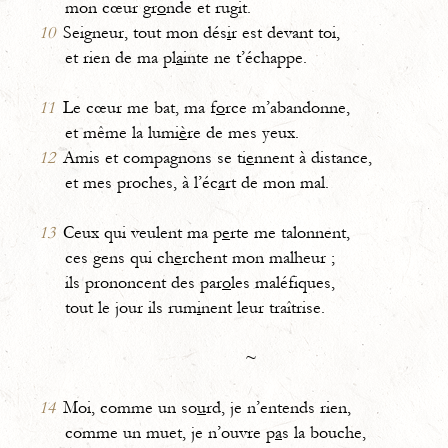
mon cœur gr
o
nde et rugit.
10
Seigneur, tout mon dés
i
r est devant toi,
et rien de ma pl
a
inte ne t’échappe.
11
Le cœur me bat, ma f
o
rce m’abandonne,
et même la lumi
è
re de mes yeux.
12
Amis et compagnons se ti
e
nnent à distance,
et mes proches, à l’éc
a
rt de mon mal.
13
Ceux qui veulent ma p
e
rte me talonnent,
ces gens qui ch
e
rchent mon malheur ;
ils prononcent des par
o
les maléfiques,
tout le jour ils rum
i
nent leur traîtrise.
~
14
Moi, comme un so
u
rd, je n’entends rien,
comme un muet, je n’ouvre p
a
s la bouche,