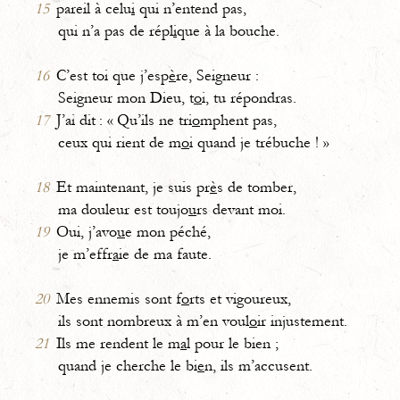
15
pareil à celu
i
qui n’entend pas,
qui n’a pas de répl
i
que à la bouche.
16
C’est toi que j’esp
è
re, Seigneur :
Seigneur mon Dieu, t
o
i, tu répondras.
17
J’ai dit : « Qu’ils ne tri
o
mphent pas,
ceux qui rient de m
o
i quand je trébuche ! »
18
Et maintenant, je suis pr
è
s de tomber,
ma douleur est toujo
u
rs devant moi.
19
Oui, j’avo
u
e mon péché,
je m’effr
a
ie de ma faute.
20
Mes ennemis sont f
o
rts et vigoureux,
ils sont nombreux à m’en voul
o
ir injustement.
21
Ils me rendent le m
a
l pour le bien ;
quand je cherche le bi
e
n, ils m’accusent.