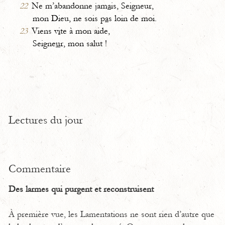
22
Ne m’abandonne jam
a
is, Seigneur,
mon Dieu, ne sois p
a
s loin de moi.
23
Viens v
i
te à mon aide,
Seigne
u
r, mon salut !
Lectures du jour
Commentaire
Des larmes qui purgent et reconstruisent
À première vue, les Lamentations ne sont rien d’autre que