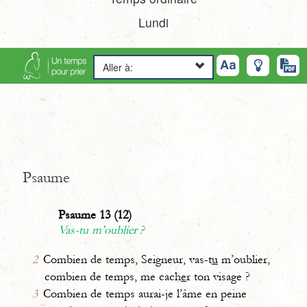
Lundi
Aller à:
Psaume
Psaume 13 (12)
Vas-tu m’oublier ?
2
Combien de temps, Seigneur, vas-t
u
m’oublier,
combien de temps, me cach
e
r ton visage ?
3
Combien de temps aurai-je l’âme en peine