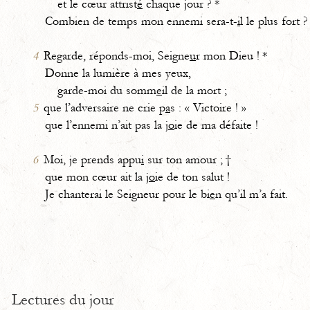
et le cœur attrist
é
chaque jour ? *
Combien de temps mon ennemi sera-t-
i
l le plus fort ?
4
Regarde, réponds-moi, Seigne
u
r mon Dieu ! *
Donne la lumière à mes yeux,
garde-moi du somm
e
il de la mort ;
5
que l’adversaire ne crie p
a
s : « Victoire ! »
que l’ennemi n’ait pas la j
o
ie de ma défaite !
6
Moi, je prends appu
i
sur ton amour ; †
que mon cœur ait la j
o
ie de ton salut !
Je chanterai le Seigneur pour le bi
e
n qu’il m’a fait.
Lectures du jour