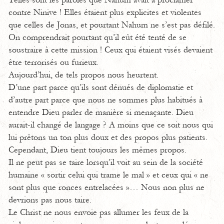
Telles sont les paroles que Nahum avait à proclamer
contre Ninive ! Elles étaient plus explicites et violentes
que celles de Jonas, et pourtant Nahum ne s’est pas défilé.
On comprendrait pourtant qu’il eût été tenté de se
soustraire à cette mission ! Ceux qui étaient visés devaient
être terrorisés ou furieux.
Aujourd’hui, de tels propos nous heurtent.
D’une part parce qu’ils sont dénués de diplomatie et
d’autre part parce que nous ne sommes plus habitués à
entendre Dieu parler de manière si menaçante. Dieu
aurait-il changé de langage ? A moins que ce soit nous qui
lui prêtons un ton plus doux et des propos plus patients.
Cependant, Dieu tient toujours les mêmes propos.
Il ne peut pas se taire lorsqu’il voit au sein de la société
humaine « sortir celui qui trame le mal » et ceux qui « ne
sont plus que ronces entrelacées »… Nous non plus ne
devrions pas nous taire.
Le Christ ne nous envoie pas allumer les feux de la