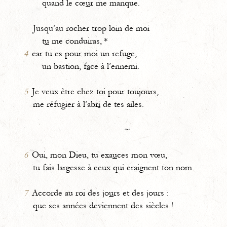
quand le cœ
u
r me manque.
Jusqu’au rocher trop loin de moi
t
u
me conduiras, *
4
car tu es pour moi un refuge,
un bastion, f
a
ce à l’ennemi.
5
Je veux être chez t
o
i pour toujours,
me réfugier à l’abr
i
de tes ailes.
~
6
Oui, mon Dieu, tu exa
u
ces mon vœu,
tu fais largesse à ceux qui cr
a
ignent ton nom.
7
Accorde au roi des jo
u
rs et des jours :
que ses années devi
e
nnent des siècles !