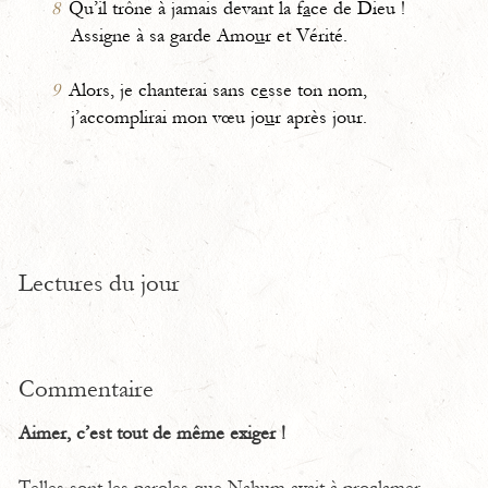
8
Qu’il trône à jamais devant la f
a
ce de Dieu !
Assigne à sa garde Amo
u
r et Vérité.
9
Alors, je chanterai sans c
e
sse ton nom,
j’accomplirai mon vœu jo
u
r après jour.
Lectures du jour
Commentaire
Aimer, c’est tout de même exiger !