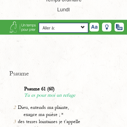
Lundi
Aller à:
Psaume
Psaume 61 (60)
Tu es pour moi un refuge
2
Dieu, entends ma plainte,
exa
u
ce ma prière ; *
3
des terres lointaines je t’appelle