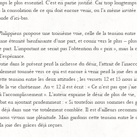
 le plus essentiel. C’est en partie justifié. Car trop longtemps,
 la consolation de ce qui doit encore venir, ou l’a même invitée 
nde d’ici-bas.
ilippiens propose une troisième voie, celle de la tension entre 
e éternité bienfaisante d’une part, et courir vers le plus – plus 
re part. L’important ne serait pas l’obtention du « prix », mais la
l’espérance.
tie dans le présent perd la richesse du désir, l’attrait de l’ina
ralement tournée vers ce qui est encore à venir perd la joie de
te tension entre les deux attitudes ; les versets 12 et 15 nous in
 la vie chrétienne. Au v. 12 il est écrit : « Ce n’est pas que j’ai
à l’accomplissement ». L’auteur exprime le désir de plus de vie, i
débat en ajoutant prudemment : « Si toutefois nous sommes des 
t déjà dans une vie totalement comblée. Il est d’ailleurs recomma
ous vivons une plénitude. Mais gardons cette tension entre le d
la joie des grâces déjà reçues.