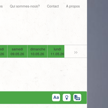
es
Qui sommes-nous?
Contact
A propos
»
edi
samedi
dimanche
lundi
mardi
mercredi
.26
09.05.26
10.05.26
11.05.26
12.05.26
13.05.26