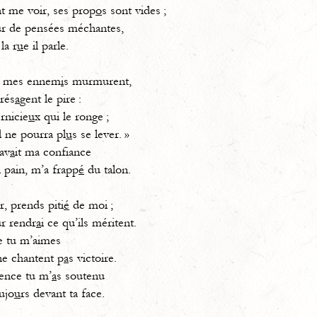
nt me voir, ses prop
o
s sont vides ;
ur de pensées méchantes,
la r
u
e il parle.
, mes ennem
i
s murmurent,
prés
a
gent le pire :
rnicie
u
x qui le ronge ;
l ne pourra pl
u
s se lever. »
av
a
it ma confiance
 pain, m’a frapp
é
du talon.
r, prends piti
é
de moi ;
ur rendr
a
i ce qu’ils méritent.
e tu m’aimes
e chantent p
a
s victoire.
ence tu m’
a
s soutenu
ujo
u
rs devant ta face.