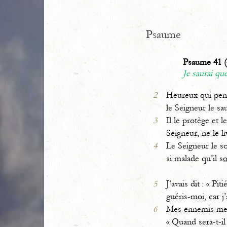
Psaume
Psaume 41 (
Je saurai qu
2
Heureux qui pen
le Seigneur le sa
3
Il le protège et l
Seigneur, ne le l
4
Le Seigneur le so
si malade qu’il s
5
J’avais dit : « Pi
guéris-moi, car j
6
Mes ennemis me
« Quand sera-t-il