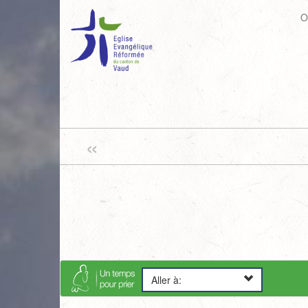
O
«
Aller à: