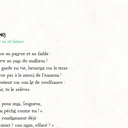
40)
e tu m’aimes
se au pa
u
vre et au faible :
uve au jo
u
r du malheur !
e garde en vie, heure
u
x sur la terre.
ivre pas à la merc
i
de l’ennemi !
utient sur son l
i
t de souffrance :
o
it, tu le relèves.
tié pour m
o
i, Seigneur,
’ai péch
é
contre toi ! »
 cond
a
mnent déjà :
 mort ? son n
o
m, effacé ? »