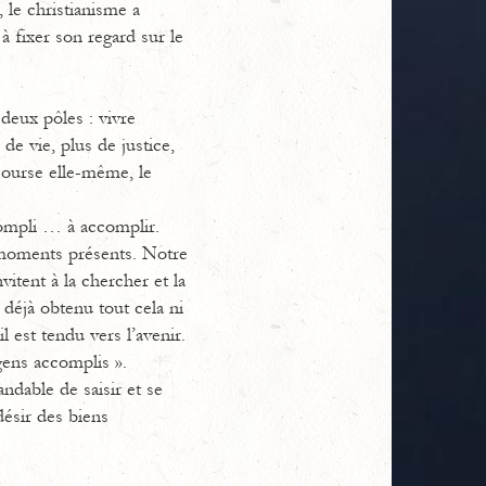
 le christianisme a
à fixer son regard sur le
deux pôles : vivre
de vie, plus de justice,
 course elle-même, le
ccompli … à accomplir.
s moments présents. Notre
vitent à la chercher et la
e déjà obtenu tout cela ni
l est tendu vers l’avenir.
gens accomplis ».
ndable de saisir et se
ésir des biens