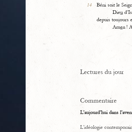
14
Béni soit le Seig
Die
u
d’Is
depuis toujours e
Am
e
n ! 
Lectures du jour
Commentaire
L’aujourd’hui dans l’aven
L’idéologie contemporaine