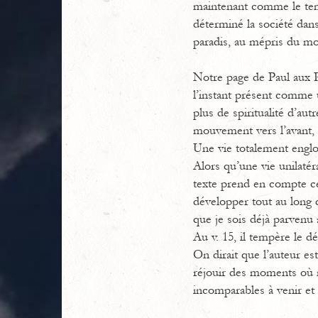
maintenant comme le temps
déterminé la société dans
paradis, au mépris du mo
Notre page de Paul aux Ph
l’instant présent comme un
plus de spiritualité d’aut
mouvement vers l’avant, 
Une vie totalement englou
Alors qu’une vie unilaté
texte prend en compte cet
développer tout au long de
que je sois déjà parvenu 
Au v. 15, il tempère le 
On dirait que l’auteur es
réjouir des moments où n
incomparables à venir et 