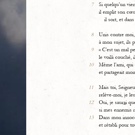
7
Si quelqu’un vie
il emplit son cœ
il sort, et dans 
8
Unis contre moi
à mon sujet, ils 
9
« C’est un mal pe
le voilà couché, i
10
Même l’ami, qui 
et partageait mon
11
Mais toi, Seigneu
relève-moi, je le
12
Oui, je saur
a
i qu
si mes ennemis n
13
Dans mon innoc
et rétabli pour to