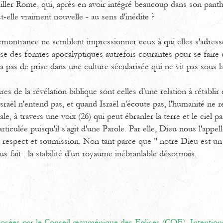
iller Rome, qui, après en avoir intégré beaucoup dans son pant
t-elle vraiment nouvelle - au sens d'inédite ?
remontrance ne semblent impressionner ceux à qui elles s'adresse
ilise des formes apocalyptiques autrefois courantes pour se fair
'a pas de prise dans une culture sécularisée qui ne vit pas sous l
es de la révélation biblique sont celles d'une relation à rétablir
Israël n'entend pas, et quand Israël n'écoute pas, l'humanité ne r
e, à travers une voix (26) qui peut ébranler la terre et le ciel pa
articulée puisqu'il s'agit d'une Parole. Par elle, Dieu nous l'appe
ec respect et soumission. Non tant parce que " notre Dieu est un
us fait : la stabilité d'un royaume inébranlable désormais.
oposées par le Conseil œcuménique des Eglises (COE),
Intention