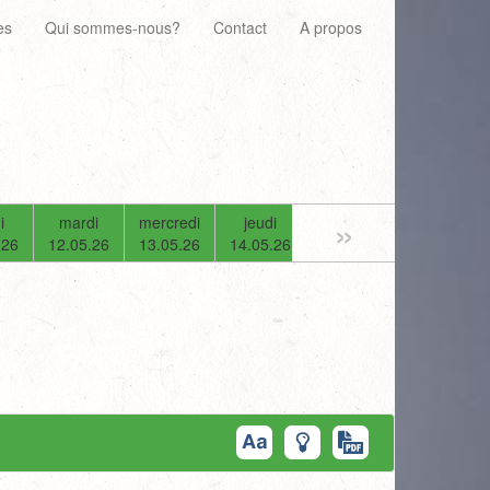
es
Qui sommes-nous?
Contact
A propos
»
i
mardi
mercredi
jeudi
vendredi
samedi
.26
12.05.26
13.05.26
14.05.26
15.05.26
16.05.26