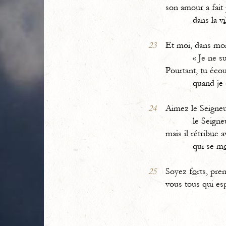
son amour a fait
dans la v
i
23
Et moi, dans mo
« Je ne sui
Pourtant, tu écou
quand je c
24
Aimez le Seigneu
le Seigneu
mais il rétrib
u
e a
qui se m
25
Soyez f
o
rts, pre
vous tous qui es