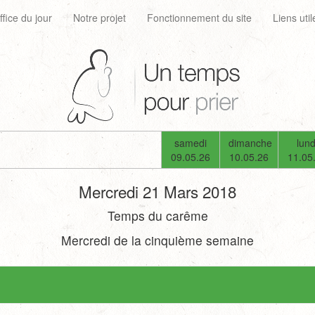
ffice du jour
Notre projet
Fonctionnement du site
Liens util
samedi
dimanche
lund
09.05.26
10.05.26
11.05
Mercredi 21 Mars 2018
Temps du carême
Mercredi de la cinquième semaine