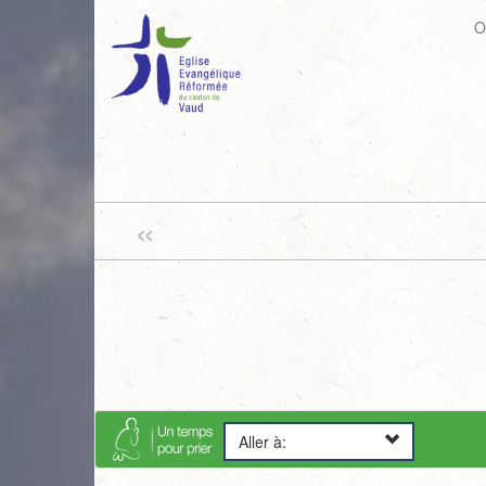
O
«
Aller à: