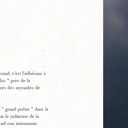
ond, c'est l'adhésion à
us " près de la
urés des myriades de
 " grand prêtre " dans la
par le judaïsme de la
prend son autonomie.