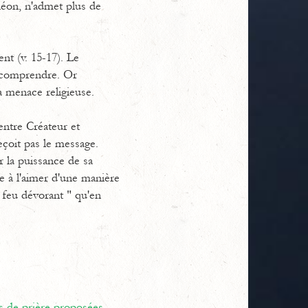
héon, n'admet plus de
nt (v. 15-17). Le
e comprendre. Or
a menace religieuse.
 entre Créateur et
eçoit pas le message.
r la puissance de sa
lle à l'aimer d'une manière
 feu dévorant " qu'en
s de prière proposées