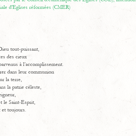
ale d'Eglises réformées (CMER)
ieu tout-puissant,
es des cieux
 parvenus à l’accomplissement.
rer dans leur communion
r la terre,
ns la patrie céleste,
eigneur,
t le Saint-Esprit,
 et toujours.