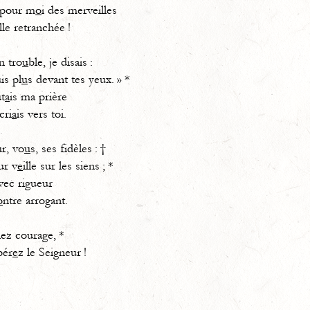
 pour m
o
i des merveilles
lle retranchée !
n tro
u
ble, je disais :
s pl
u
s devant tes yeux. » *
t
a
is ma prière
ri
a
is vers toi.
r, vo
u
s, ses fidèles : †
r v
e
ille sur les siens ; *
vec rigueur
o
ntre arrogant.
nez courage, *
pér
e
z le Seigneur !