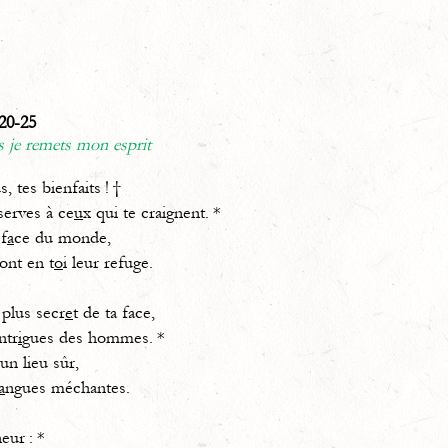
20-25
 je remets mon esprit
s, tes bienfaits ! †
ves à ce
u
x qui te craignent. *
f
a
ce du monde,
t en t
o
i leur refuge.
 plus secr
e
t de ta face,
tr
i
gues des hommes. *
un lieu sûr,
a
ngues méchantes.
eur : *