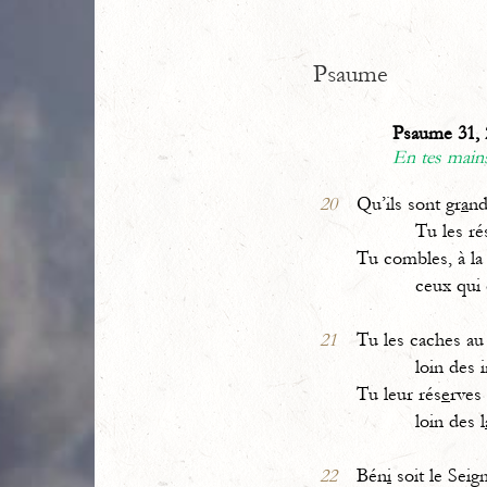
Psaume
Psaume 31, 
En tes mains
20
Qu’ils sont gr
a
nd
Tu les réser
Tu combles, à la 
ceux qui on
21
Tu les caches au
loin des in
Tu leur rés
e
rves 
loin des l
22
Bén
i
soit le Seign