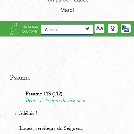
Mardi
Aller à:
Psaume
Psaume 113 (112)
Béni soit le nom du Seigneur
1
Alléluia !
Louez, servite
u
rs du Seigneur,