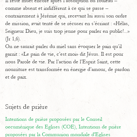
Il reste muet encore après l’absorption du rouleau –
comme absent et indifférent à ce qui se passe –
contrairement à Jérémie qui, recevant lui aussi son ordre
de mission, avait tenté de se récuser en s’écriant : «Hélas,
Seigneur Dieu, je suis trop jeune pour parler en public!...»
(Jr 1,6).
On ne saurait parler du miel sans évoquer le pain qu’il
garnit : «Le pain de vie, c’est moi» dit Jésus. Il est pour
nous Parole de vie. Par l’action de l’Esprit Saint, cette
nourriture est transformée en énergie d’amour, de pardon
et de paix.
Sujets de prière
Intentions de prière proposées par le Conseil
oecuménique des Eglises (COE),
Intentions de prière
proposées par la Communion mondiale d'Eglises