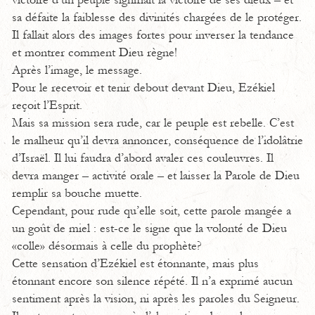
victoire d’un peuple signifiait la victoire de ses dieux – et
sa défaite la faiblesse des divinités chargées de le protéger.
Il fallait alors des images fortes pour inverser la tendance
et montrer comment Dieu règne!
Après l’image, le message.
Pour le recevoir et tenir debout devant Dieu, Ezékiel
reçoit l’Esprit.
Mais sa mission sera rude, car le peuple est rebelle. C’est
le malheur qu’il devra annoncer, conséquence de l’idolâtrie
d’Israël. Il lui faudra d’abord avaler ces couleuvres. Il
devra manger – activité orale – et laisser la Parole de Dieu
remplir sa bouche muette.
Cependant, pour rude qu’elle soit, cette parole mangée a
un goût de miel : est-ce le signe que la volonté de Dieu
«colle» désormais à celle du prophète?
Cette sensation d’Ezékiel est étonnante, mais plus
étonnant encore son silence répété. Il n’a exprimé aucun
sentiment après la vision, ni après les paroles du Seigneur.