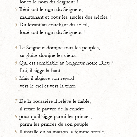
louez le n
o
m du Seigneur !
2
Béni soit le n
o
m du Seigneur,
maintenant et pour les si
è
cles des siècles !
3
Du levant au couch
a
nt du soleil,
loué soit le n
o
m du Seigneur !
4
Le Seigneur dom
i
ne tous les peuples,
sa gloire dom
i
ne les cieux.
5
Qui est semblable au Seigne
u
r notre Dieu ?
Lui, il si
è
ge là-haut.
6
Mais il ab
a
isse son regard
vers le ci
e
l et vers la terre.
7
De la poussière il rel
è
ve le faible,
il retire le pa
u
vre de la cendre
8
pour qu’il si
è
ge parmi les princes,
parmi les pr
i
nces de son peuple.
9
Il installe en sa maison la f
e
mme stérile,